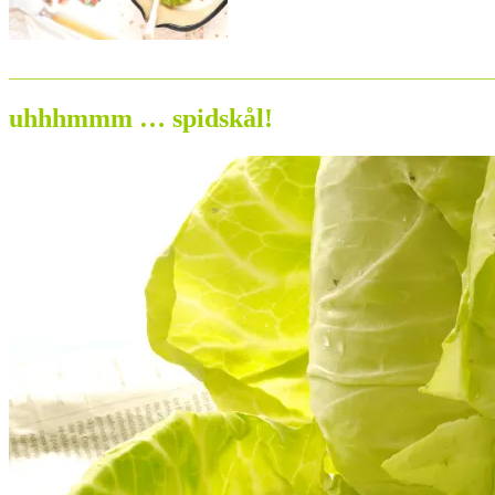
_______________________________________________________
uhhhmmm … spidskål!