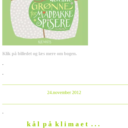
Klik på billedet og læs mere om bogen.
.
.
_______________________________________________________
24.november 2012
_______________________________________________________
.
k å l p å k l i m a e t . . .