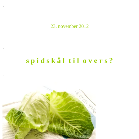
.
_______________________________________________________
23. november 2012
_______________________________________________________
.
s p i d s k å l t i l o v e r s ?
.