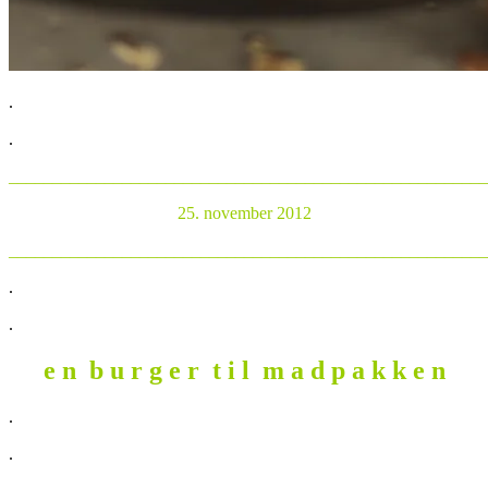
.
.
_______________________________________________________
25. november 2012
_______________________________________________________
.
.
e n b u r g e r t i l m a d p a k k e n
.
.