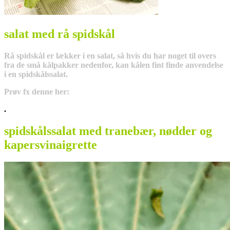
salat med rå spidskål
Rå spidskål er lækker i en salat, så hvis du har noget til overs
fra de små kålpakker nedenfor, kan kålen fint finde anvendelse
i en spidskålssalat.
Prøv fx denne her:
.
spidskålssalat med tranebær, nødder og
kapersvinaigrette