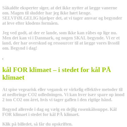
Såkaldte eksperter siger, at det ikke nytter at lægge vanerne
om. Magen til sludder har jeg ikke hørt længe.
SELVFØLGELIG hjælper det, at vi tager ansvar og begynder
at leve efter klodens formåen.
Jeg ved godt, at der er lande, som ikke kan råbes op lige nu.
Men det kan vi i Danmark, og nogen SKAL begynde. Vi er et
land, der har overskud og ressourcer til at lægge vores livsstil
om. Begynd i dag!
.
kål FOR klimaet – i stedet for kål PÅ
klimaet
At spise vegearisk eller vegansk er virkelig effektive metoder til
at nedbringe CO2 udledningen. Vi kan hver især spare op imod
2 ton CO2 om året, hvis vi tager gaflen i den rigtige hånd.
Begynd allerede i dag og vælg en dejlig rosenkålssuppe. Kål
FOR klimaet i stedet for kål PÅ klimaet.
Klik på billedet, så får du opskriften.