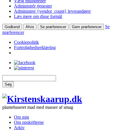
Vælg muligheder
Administrér tjenester
Administrer {vendor_count} leverandører
Læs mere om disse formål
Se
Godkend
Afvis
Se præferencer
Gem præferencer
præferencer
Cookiepolitik
Fortrolighedserklæring
Søg
plantebaseret mad med masser af smag
Om mig
Om opskrifterne
Arkiv