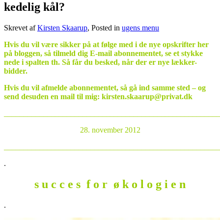
kedelig kål?
Skrevet af
Kirsten Skaarup
, Posted in
ugens menu
Hvis du vil være sikker på at følge med i de nye opskrifter her
på bloggen, så tilmeld dig E-mail abonnementet, se et stykke
nede i spalten th. Så får du besked, når der er nye lækker-
bidder.
Hvis du vil afmelde abonnementet, så gå ind samme sted – og
send desuden en mail til mig: kirsten.skaarup@privat.dk
_______________________________________________________
28. november 2012
_______________________________________________________
.
s u c c e s f o r ø k o l o g i e n
.