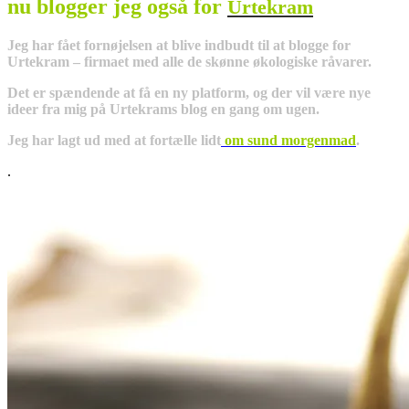
nu blogger jeg også for
Urtekram
Jeg har fået fornøjelsen at blive indbudt til at blogge for
Urtekram – firmaet med alle de skønne økologiske råvarer.
Det er spændende at få en ny platform, og der vil være nye
ideer fra mig på Urtekrams blog en gang om ugen.
Jeg har lagt ud med at fortælle lidt
om sund morgenmad
.
.