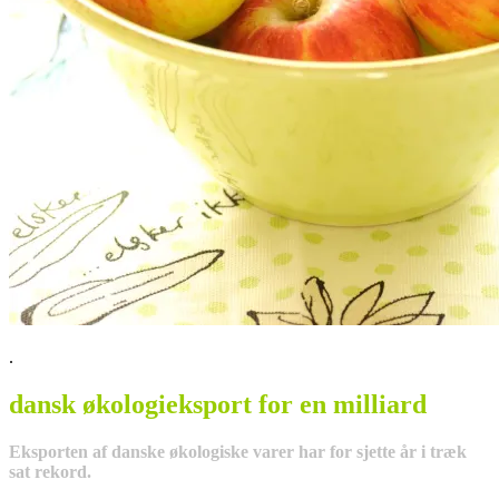
.
dansk økologieksport for en milliard
Eksporten af danske økologiske varer har for sjette år i træk
sat rekord.