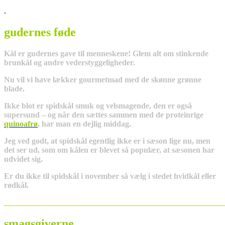
.
gudernes føde
Kål er gudernes gave til menneskene! Glem alt om stinkende
brunkål og andre vederstyggeligheder.
Nu vil vi have lækker gourmetmad med de skønne grønne
blade.
Ikke blot er spidskål smuk og velsmagende, den er også
supersund – og når den sættes sammen med de proteinrige
quinoafrø
, har man en dejlig middag.
Jeg ved godt, at spidskål egentlig ikke er i sæson lige nu, men
det ser ud, som om kålen er blevet så populær, at sæsonen har
udvidet sig.
Er du ikke til spidskål i november så vælg i stedet hvidkål eller
rødkål.
_______________________________________________________
smagsgiverne