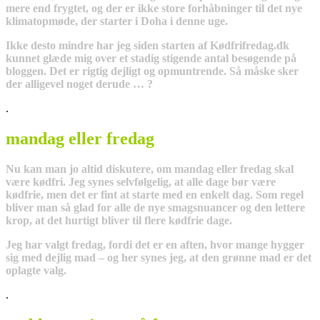
mere end frygtet, og der er ikke store forhåbninger til det nye
klimatopmøde, der starter i Doha i denne uge.
Ikke desto mindre har jeg siden starten af Kødfrifredag.dk
kunnet glæde mig over et stadig stigende antal besøgende på
bloggen. Det er rigtig dejligt og opmuntrende. Så måske sker
der alligevel noget derude … ?
.
mandag eller fredag
Nu kan man jo altid diskutere, om mandag eller fredag skal
være kødfri. Jeg synes selvfølgelig, at alle dage bør være
kødfrie, men det er fint at starte med en enkelt dag. Som regel
bliver man så glad for alle de nye smagsnuancer og den lettere
krop, at det hurtigt bliver til flere kødfrie dage.
Jeg har valgt fredag, fordi det er en aften, hvor mange hygger
sig med dejlig mad – og her synes jeg, at den grønne mad er det
oplagte valg.
.