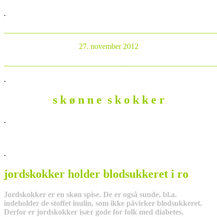
.
_______________________________________________________
27. november 2012
_______________________________________________________
.
s k ø n n e s k o k k e r
.
.
jordskokker holder blodsukkeret i ro
Jordskokker er en skøn spise. De er også sunde, bl.a.
indeholder de stoffet inulin, som ikke påvirker blodsukkeret.
Derfor er jordskokker især gode for folk med diabetes.