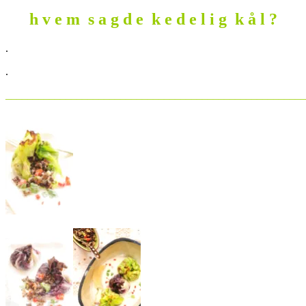
h v e m s a g d e k e d e l i g k å l ?
.
.
_______________________________________________________