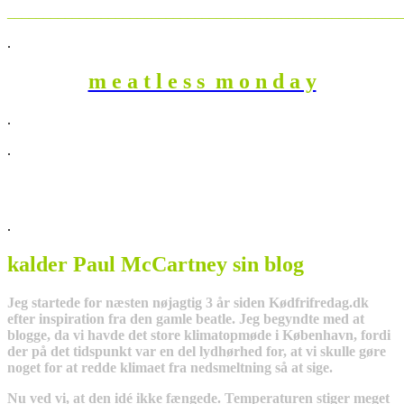
_______________________________________________________
.
m e a t l e s s m o n d a y
.
.
.
kalder Paul McCartney sin blog
Jeg startede for næsten nøjagtig 3 år siden Kødfrifredag.dk
efter inspiration fra den gamle beatle. Jeg begyndte med at
blogge, da vi havde det store klimatopmøde i København, fordi
der på det tidspunkt var en del lydhørhed for, at vi skulle gøre
noget for at redde klimaet fra nedsmeltning så at sige.
Nu ved vi, at den idé ikke fængede. Temperaturen stiger meget