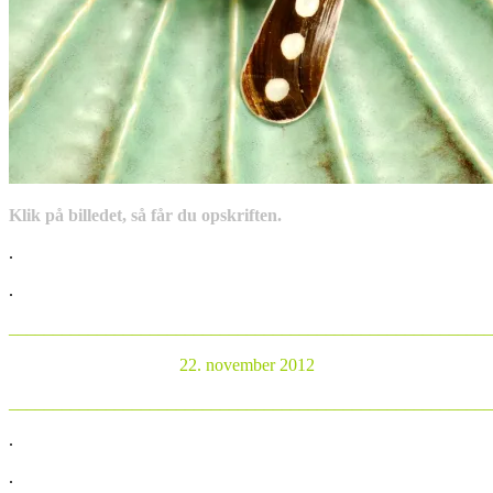
Klik på billedet, så får du opskriften.
.
.
______________________________________________________
22. november 2012
_______________________________________________________
.
.