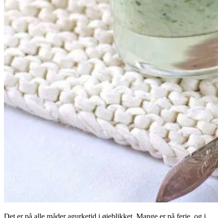
Det er på alle måder agurketid i øjeblikket. Mange er på ferie, og i