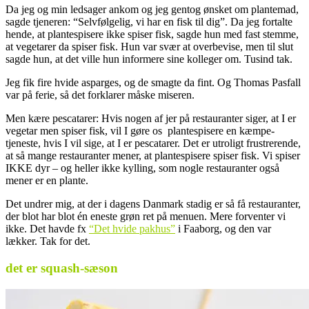
Da jeg og min ledsager ankom og jeg gentog ønsket om plantemad,
sagde tjeneren: “Selvfølgelig, vi har en fisk til dig”. Da jeg fortalte
hende, at plantespisere ikke spiser fisk, sagde hun med fast stemme,
at vegetarer da spiser fisk. Hun var svær at overbevise, men til slut
sagde hun, at det ville hun informere sine kolleger om. Tusind tak.
Jeg fik fire hvide asparges, og de smagte da fint. Og Thomas Pasfall
var på ferie, så det forklarer måske miseren.
Men kære pescatarer: Hvis nogen af jer på restauranter siger, at I er
vegetar men spiser fisk, vil I gøre os plantespisere en kæmpe-
tjeneste, hvis I vil sige, at I er pescatarer. Det er utroligt frustrerende,
at så mange restauranter mener, at plantespisere spiser fisk. Vi spiser
IKKE dyr – og heller ikke kylling, som nogle restauranter også
mener er en plante.
Det undrer mig, at der i dagens Danmark stadig er så få restauranter,
der blot har blot én eneste grøn ret på menuen. Mere forventer vi
ikke. Det havde fx
“Det hvide pakhus”
i Faaborg, og den var
lækker. Tak for det.
det er squash-sæson