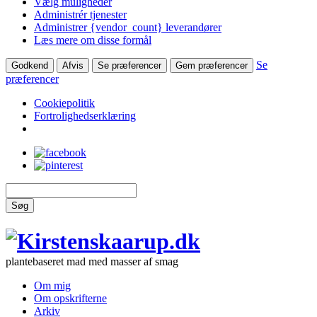
Vælg muligheder
Administrér tjenester
Administrer {vendor_count} leverandører
Læs mere om disse formål
Se
Godkend
Afvis
Se præferencer
Gem præferencer
præferencer
Cookiepolitik
Fortrolighedserklæring
Søg
plantebaseret mad med masser af smag
Om mig
Om opskrifterne
Arkiv