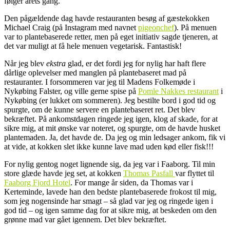
følger årets gang.
Den pågældende dag havde restauranten besøg af gæstekokken
Michael Craig (på Instagram med navnet
pigeonchef
). På menuen
var to plantebaserede retter, men på eget initiativ sagde tjeneren, at
det var muligt at få hele menuen vegetarisk. Fantastisk!
Når jeg blev
ekstra
glad, er det fordi jeg for nylig har haft flere
dårlige oplevelser med manglen på plantebaseret mad på
restauranter. I forsommeren var jeg til Madens Folkemøde i
Nykøbing Falster, og ville gerne spise på
Pomle Nakkes restaurant
i
Nykøbing (er lukket om sommeren). Jeg bestilte bord i god tid og
spurgte, om de kunne servere en plantebaseret ret. Det blev
bekræftet. På ankomstdagen ringede jeg igen, klog af skade, for at
sikre mig, at mit ønske var noteret, og spurgte, om de havde husket
plantemaden. Ja, det havde de. Da jeg og min ledsager ankom, fik vi
at vide, at kokken slet ikke kunne lave mad uden kød eller fisk!!!
For nylig gentog noget lignende sig, da jeg var i Faaborg. Til min
store glæde havde jeg set, at kokken
Thomas Pasfall
var flyttet til
Faaborg Fjord Hotel
. For mange år siden, da Thomas var i
Kerteminde, lavede han den bedste plantebaserede frokost til mig,
som jeg nogensinde har smagt – så glad var jeg og ringede igen i
god tid – og igen samme dag for at sikre mig, at beskeden om den
grønne mad var gået igennem. Det blev bekræftet.