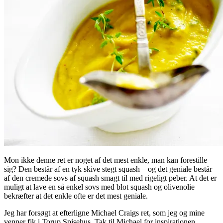
Mon ikke denne ret er noget af det mest enkle, man kan forestille
sig? Den består af en tyk skive stegt squash – og det geniale består
af den cremede sovs af squash smagt til med rigeligt peber. At det er
muligt at lave en så enkel sovs med blot squash og olivenolie
bekræfter at det enkle ofte er det mest geniale.
Jeg har forsøgt at efterligne Michael Craigs ret, som jeg og mine
venner fik i Torup Spisehus. Tak til Michael for inspirationen.