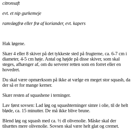
citronsaft
evt. et nip gurkemeje
ramsløgfrø eller frø af koriander, evt. kapers
.
Hak løgene.
Skær 4 eller 8 skiver på det tykkeste sted på frugterne, ca. 6-7 cm i
diameter, 4-5 cm høje. Antal og højde på disse skiver, som skal
steges, afhænger af, om du serverer retten som en forret eller en
hovedret.
Du skal være opmærksom på ikke at vælge en meget stor squash, da
der så er for mange kerner.
Skær resten af squashene i terninger.
Lav først sovsen: Lad løg og squashterninger simre i olie, til de helt
bløde, ca. 15 minutter. De må ikke blive brune.
Blend løg og squash med ca. ½ dl olivenolie. Måske skal der
tilsættes mere olivenolie. Sovsen skal være helt glat og cremet.