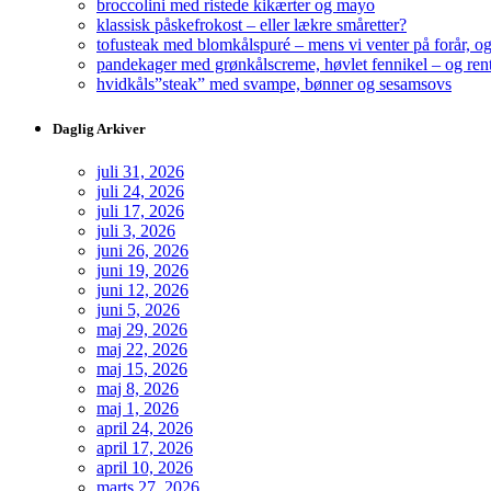
broccolini med ristede kikærter og mayo
klassisk påskefrokost – eller lækre småretter?
tofusteak med blomkålspuré – mens vi venter på forår, og
pandekager med grønkålscreme, høvlet fennikel – og ren
hvidkåls”steak” med svampe, bønner og sesamsovs
Daglig Arkiver
juli 31, 2026
juli 24, 2026
juli 17, 2026
juli 3, 2026
juni 26, 2026
juni 19, 2026
juni 12, 2026
juni 5, 2026
maj 29, 2026
maj 22, 2026
maj 15, 2026
maj 8, 2026
maj 1, 2026
april 24, 2026
april 17, 2026
april 10, 2026
marts 27, 2026