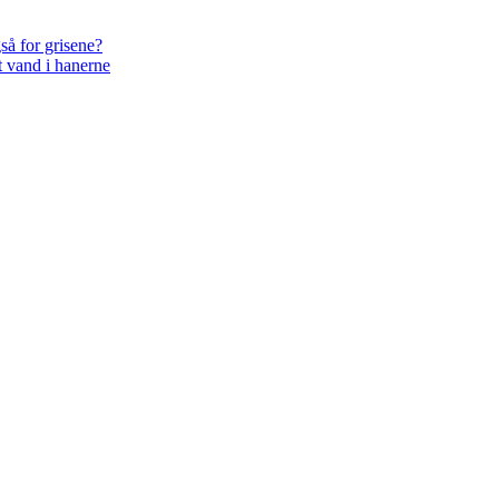
så for grisene?
t vand i hanerne