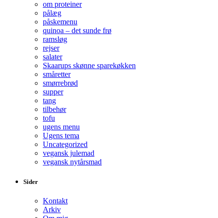
om proteiner
pålæg
påskemenu
quinoa – det sunde frø
ramsløg
rejser
salater
Skaarups skønne sparekøkken
småretter
smørrebrød
supper
tang
tilbehør
tofu
ugens menu
Ugens tema
Uncategorized
vegansk julemad
vegansk nytårsmad
Sider
Kontakt
Arkiv