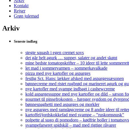
Arkiv
Kontakt
Rejser
Grøn julemad
Arkiv
Seneste indlæg
stegte squash i egen cremet sovs
det går helt agurk … supper, salater og andet skønt
mine bedste tomatopskrifter – 10 ideer til lette sommerret
let mad i sommervarmen – sommerkavalkade
pizza med nye kartofler og asparges
festlig Sct. Hans: lækker afsked med aspargessæsonen
bønnecreme med ristet rugbrød og marineret agurk og gule
nye kartofler med svampe indbagt i cashewcreme
kold aspargessuppe med nye kartofler og dild – sæson fo
gourmet til pinsefrokosten – hænger sygdom og dyrepr
bønnespaghetti med asparges og morkler
nye asparges med ramsløgcreme og 8 andre ideer til rett
kartoffel/jordskokkefad med svampe – ”ruskomsnusk”
polpette al sugo di pomodoro – kødfrie boller i tomatsovs
svampefarseret spidskål – mad med rigtige råvarer