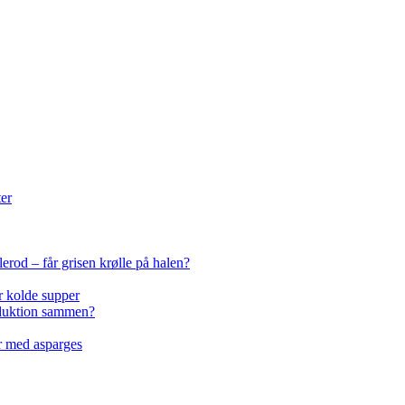
ter
rod – får grisen krølle på halen?
r kolde supper
oduktion sammen?
er med asparges