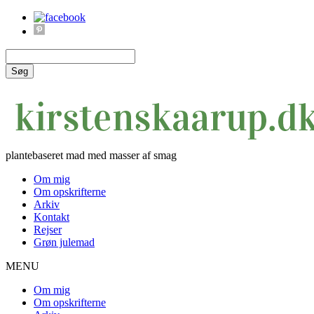
Søg
plantebaseret mad med masser af smag
Om mig
Om opskrifterne
Arkiv
Kontakt
Rejser
Grøn julemad
MENU
Om mig
Om opskrifterne