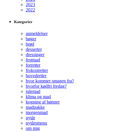
2023
2022
Kategorier
anmeldelser
bøger
brød
desserter
dressinger
festmad
forretter
frokostretter
hovedretter
hvor kommer smagen fra?
hvorfor kødfri fredag?
julemad
klima og mad
kogning af bønner
madpakke
morgenmad
nytår
nytårsmenu
om mig