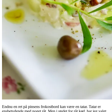
Endnu en ret på pinsens frokostbord kan være en tatar. Tatar er
ensbetydende med noget råt. Men i stedet for råt kød, har jeg valgt