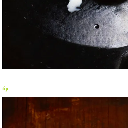
.
.
tip