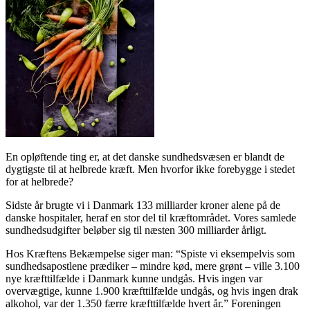
En opløftende ting er, at det danske sundhedsvæsen er blandt de
dygtigste til at helbrede kræft. Men hvorfor ikke forebygge i stedet
for at helbrede?
Sidste år brugte vi i Danmark 133 milliarder kroner alene på de
danske hospitaler, heraf en stor del til kræftområdet. Vores samlede
sundhedsudgifter beløber sig til næsten 300 milliarder årligt.
Hos Kræftens Bekæmpelse siger man: “Spiste vi eksempelvis som
sundhedsapostlene prædiker – mindre kød, mere grønt – ville 3.100
nye kræfttilfælde i Danmark kunne undgås. Hvis ingen var
overvægtige, kunne 1.900 kræfttilfælde undgås, og hvis ingen drak
alkohol, var der 1.350 færre kræfttilfælde hvert år.” Foreningen