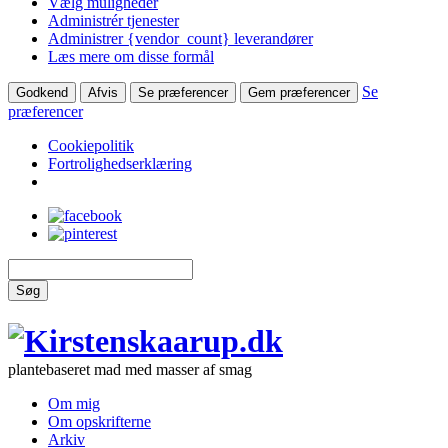
Vælg muligheder
Administrér tjenester
Administrer {vendor_count} leverandører
Læs mere om disse formål
Se
Godkend
Afvis
Se præferencer
Gem præferencer
præferencer
Cookiepolitik
Fortrolighedserklæring
Søg
plantebaseret mad med masser af smag
Om mig
Om opskrifterne
Arkiv