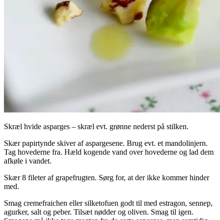
Skræl hvide asparges – skræl evt. grønne nederst på stilken.
Skær papirtynde skiver af aspargesene. Brug evt. et mandolinjern.
Tag hovederne fra. Hæld kogende vand over hovederne og lad dem
afkøle i vandet.
Skær 8 fileter af grapefrugten. Sørg for, at der ikke kommer hinder
med.
Smag cremefraichen eller silketofuen godt til med estragon, sennep,
agurker, salt og peber. Tilsæt nødder og oliven. Smag til igen.