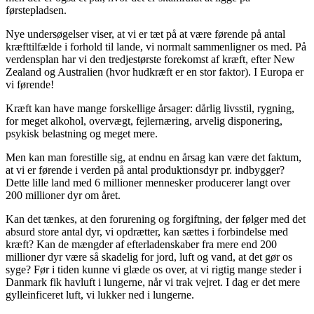
førstepladsen.
Nye undersøgelser viser, at vi er tæt på at være førende på antal
kræfttilfælde i forhold til lande, vi normalt sammenligner os med. På
verdensplan har vi den tredjestørste forekomst af kræft, efter New
Zealand og Australien (hvor hudkræft er en stor faktor). I Europa er
vi førende!
Kræft kan have mange forskellige årsager: dårlig livsstil, rygning,
for meget alkohol, overvægt, fejlernæring, arvelig disponering,
psykisk belastning og meget mere.
Men kan man forestille sig, at endnu en årsag kan være det faktum,
at vi er førende i verden på antal produktionsdyr pr. indbygger?
Dette lille land med 6 millioner mennesker producerer langt over
200 millioner dyr om året.
Kan det tænkes, at den forurening og forgiftning, der følger med det
absurd store antal dyr, vi opdrætter, kan sættes i forbindelse med
kræft? Kan de mængder af efterladenskaber fra mere end 200
millioner dyr være så skadelig for jord, luft og vand, at det gør os
syge? Før i tiden kunne vi glæde os over, at vi rigtig mange steder i
Danmark fik havluft i lungerne, når vi trak vejret. I dag er det mere
gylleinficeret luft, vi lukker ned i lungerne.