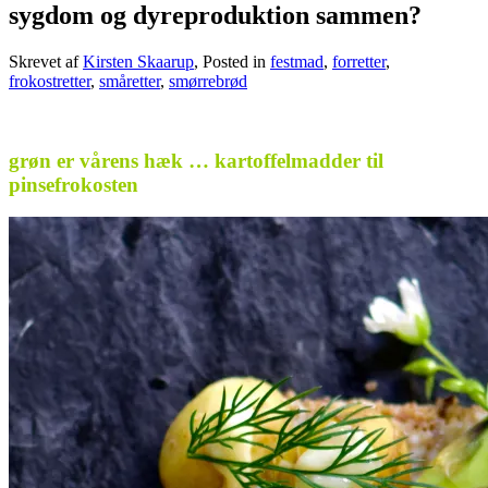
sygdom og dyreproduktion sammen?
Skrevet af
Kirsten Skaarup
, Posted in
festmad
,
forretter
,
frokostretter
,
småretter
,
smørrebrød
.
grøn er vårens hæk … kartoffelmadder til
pinsefrokosten