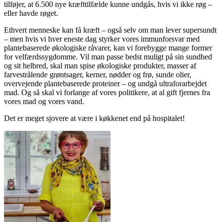
tilføjer, at 6.500 nye kræfttilfælde kunne undgås, hvis vi ikke røg –
eller havde røget.
Ethvert menneske kan få kræft – også selv om man lever supersundt
– men hvis vi hver eneste dag styrker vores immunforsvar med
plantebaserede økologiske råvarer, kan vi forebygge mange former
for velfærdssygdomme. Vil man passe bedst muligt på sin sundhed
og sit helbred, skal man spise økologiske produkter, masser af
farvestrålende grøntsager, kerner, nødder og frø, sunde olier,
overvejende plantebaserede proteiner – og undgå ultraforarbejdet
mad. Og så skal vi forlange af vores politikere, at al gift fjernes fra
vores mad og vores vand.
Det er meget sjovere at være i køkkenet end på hospitalet!