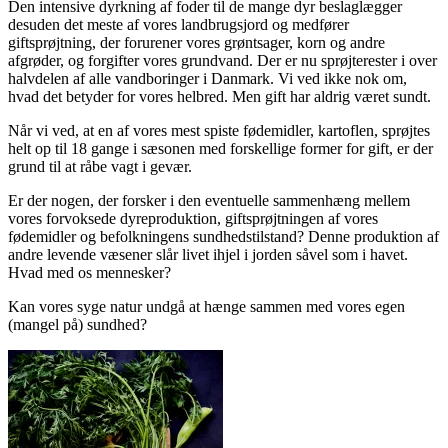
Den intensive dyrkning af foder til de mange dyr beslaglægger
desuden det meste af vores landbrugsjord og medfører
giftsprøjtning, der forurener vores grøntsager, korn og andre
afgrøder, og forgifter vores grundvand. Der er nu sprøjterester i over
halvdelen af alle vandboringer i Danmark. Vi ved ikke nok om,
hvad det betyder for vores helbred. Men gift har aldrig været sundt.
Når vi ved, at en af vores mest spiste fødemidler, kartoflen, sprøjtes
helt op til 18 gange i sæsonen med forskellige former for gift, er der
grund til at råbe vagt i gevær.
Er der nogen, der forsker i den eventuelle sammenhæng mellem
vores forvoksede dyreproduktion, giftsprøjtningen af vores
fødemidler og befolkningens sundhedstilstand? Denne produktion af
andre levende væsener slår livet ihjel i jorden såvel som i havet.
Hvad med os mennesker?
Kan vores syge natur
undgå at hænge sammen med vores egen
(mangel på) sundhed?