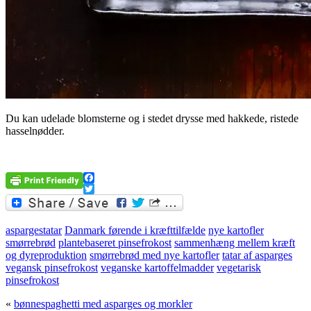
Du kan udelade blomsterne og i stedet drysse med hakkede, ristede
hasselnødder.
.
Facebook
Twitter
aspargestatar
Danmark førende i kræfttilfælde
nye kartofler
smørrebrød
plantebaseret pinsefrokost
sammenhæng mellem kræft
og dyreproduktion
smørrebrød med nye kartofler
tatar af asparges
vegansk pinsefrokost
veganske kartoffelmadder
vegetarisk
pinsefrokost
«
bønnespaghetti med asparges og morkler