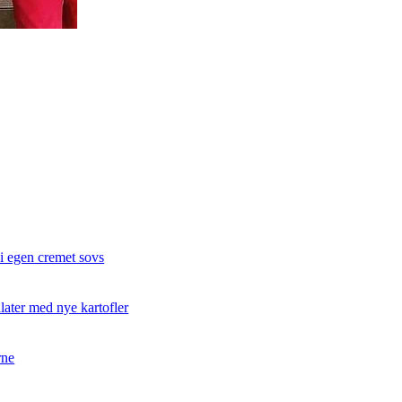
 i egen cremet sovs
later med nye kartofler
rne