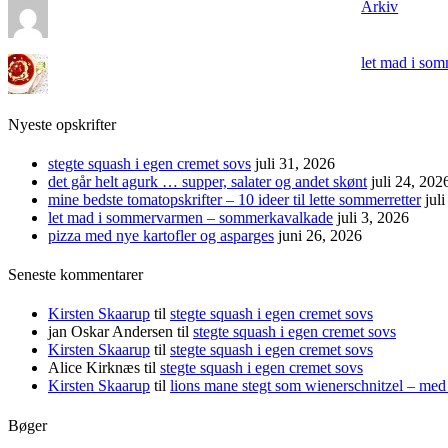
Arkiv
let mad i so
Nyeste opskrifter
stegte squash i egen cremet sovs
juli 31, 2026
det går helt agurk … supper, salater og andet skønt
juli 24, 202
mine bedste tomatopskrifter – 10 ideer til lette sommerretter
jul
let mad i sommervarmen – sommerkavalkade
juli 3, 2026
pizza med nye kartofler og asparges
juni 26, 2026
Seneste kommentarer
Kirsten Skaarup
til
stegte squash i egen cremet sovs
jan Oskar Andersen
til
stegte squash i egen cremet sovs
Kirsten Skaarup
til
stegte squash i egen cremet sovs
Alice Kirknæs
til
stegte squash i egen cremet sovs
Kirsten Skaarup
til
lions mane stegt som wienerschnitzel – med 
Bøger