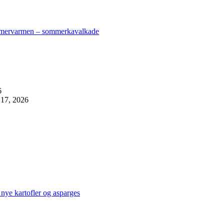
mmervarmen – sommerkavalkade
6
i 17, 2026
nye kartofler og asparges