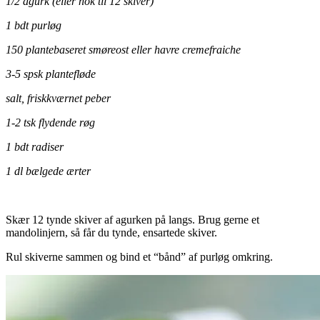
1/2 agurk (eller nok til 12 skiver)
1 bdt purløg
150 plantebaseret smøreost eller havre cremefraiche
3-5 spsk plantefløde
salt, friskkværnet peber
1-2 tsk flydende røg
1 bdt radiser
1 dl bælgede ærter
.
Skær 12 tynde skiver af agurken på langs. Brug gerne et
mandolinjern, så får du tynde, ensartede skiver.
Rul skiverne sammen og bind et “bånd” af purløg omkring.