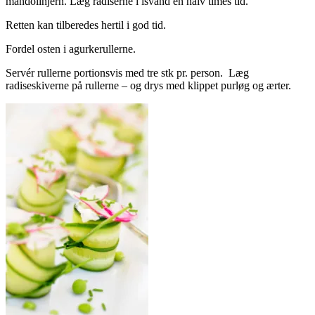
mandolinjern. Læg radiserne i isvand en halv times tid.
Retten kan tilberedes hertil i god tid.
Fordel osten i agurkerullerne.
Servér rullerne portionsvis med tre stk pr. person. Læg
radiseskiverne på rullerne – og drys med klippet purløg og ærter.