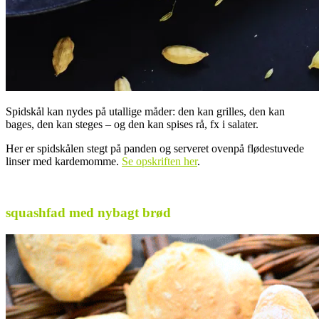
Spidskål kan nydes på utallige måder: den kan grilles, den kan
bages, den kan steges – og den kan spises rå, fx i salater.
Her er spidskålen stegt på panden og serveret ovenpå flødestuvede
linser med kardemomme.
Se opskriften her
.
.
squashfad med nybagt brød