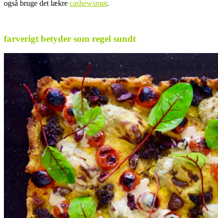
også bruge det lækre
cashewsmør
.
.
farverigt betyder som regel sundt