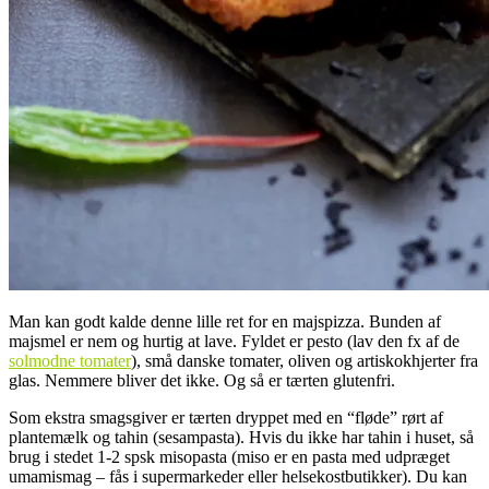
Man kan godt kalde denne lille ret for en majspizza. Bunden af
majsmel er nem og hurtig at lave. Fyldet er pesto (lav den fx af de
solmodne tomater
), små danske tomater, oliven og artiskokhjerter fra
glas. Nemmere bliver det ikke. Og så er tærten glutenfri.
Som ekstra smagsgiver er tærten dryppet med en “fløde” rørt af
plantemælk og tahin (sesampasta). Hvis du ikke har tahin i huset, så
brug i stedet 1-2 spsk misopasta (miso er en pasta med udpræget
umamismag – fås i supermarkeder eller helsekostbutikker). Du kan