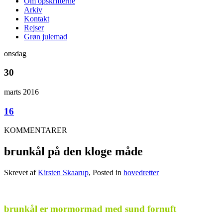
Om opskrifterne
Arkiv
Kontakt
Rejser
Grøn julemad
onsdag
30
marts 2016
16
KOMMENTARER
brunkål på den kloge måde
Skrevet af
Kirsten Skaarup
, Posted in
hovedretter
.
brunkål er mormormad med sund fornuft