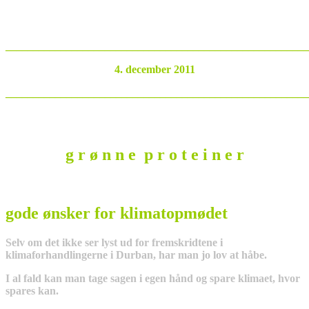
_______________________________________________________
4. december 2011
_______________________________________________________
g r ø n n e p r o t e i n e r
gode ønsker for klimatopmødet
Selv om det ikke ser lyst ud for fremskridtene i
klimaforhandlingerne i Durban, har man jo lov at håbe.
I al fald kan man tage sagen i egen hånd og spare klimaet, hvor
spares kan.