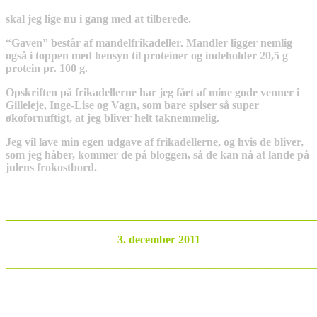
skal jeg lige nu i gang med at tilberede.
“Gaven” består af mandelfrikadeller. Mandler ligger nemlig
også i toppen med hensyn til proteiner og indeholder 20,5 g
protein pr. 100 g.
Opskriften på frikadellerne har jeg fået af mine gode venner i
Gilleleje, Inge-Lise og Vagn, som bare spiser så super
økofornuftigt, at jeg bliver helt taknemmelig.
Jeg vil lave min egen udgave af frikadellerne, og hvis de bliver,
som jeg håber, kommer de på bloggen, så de kan nå at lande på
julens frokostbord.
_______________________________________________________
3. december 2011
_______________________________________________________