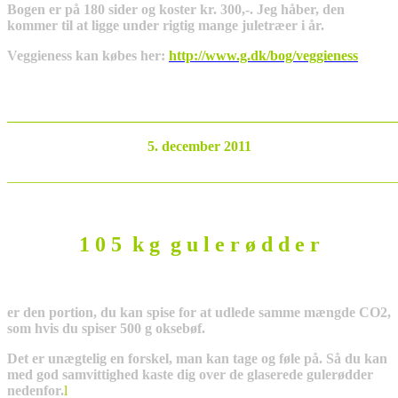
Bogen er på 180 sider og koster kr. 300,-. Jeg håber, den
kommer til at ligge under rigtig mange juletræer i år.
Veggieness kan købes her:
http://www.g.dk/bog/veggieness
_______________________________________________________
5. december 2011
_______________________________________________________
1 0 5 k g g u l e r ø d d e r
er den portion, du kan spise for at udlede samme mængde CO2,
som hvis du spiser 500 g oksebøf.
Det er unægtelig en forskel, man kan tage og føle på. Så du kan
med god samvittighed kaste dig over de glaserede gulerødder
nedenfor.
l