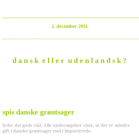
_______________________________________________________
2. december 2011
_______________________________________________________
d a n s k e l l e r u d e n l a n d s k ?
spis danske grøntsager
lyder det gode råd. Alle undersøgelser viser, at der er mindre
gift i danske grøntsager end i importerede.