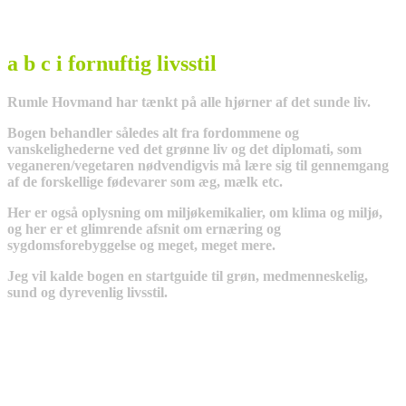
a b c i fornuftig livsstil
Rumle Hovmand har tænkt på alle hjørner af det sunde liv.
Bogen behandler således alt fra fordommene og
vanskelighederne ved det grønne liv og det diplomati, som
veganeren/vegetaren nødvendigvis må lære sig til gennemgang
af de forskellige fødevarer som æg, mælk etc.
Her er også oplysning om miljøkemikalier, om klima og miljø,
og her er et glimrende afsnit om ernæring og
sygdomsforebyggelse og meget, meget mere.
Jeg vil kalde bogen en startguide til grøn, medmenneskelig,
sund og dyrevenlig livsstil.