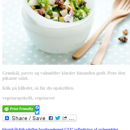
Grønkål, pærer og valnødder klæder hinanden godt. Prøv den
pikante salat.
Klik på billedet, så får du opskriften.
vegetaropskrift, vegetarret
Facebook
Twitter
blomkålsfrikadeller
boghvedemel
CO” udledning af gulerødder