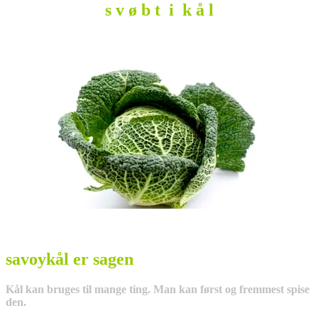
s v ø b t i k å l
savoykål er sagen
Kål kan bruges til mange ting. Man kan først og fremmest spise
den.