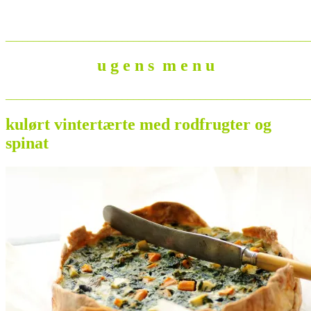
_______________________________________________________
u g e n s m e n u
_______________________________________________________
kulørt vintertærte med rodfrugter og
spinat