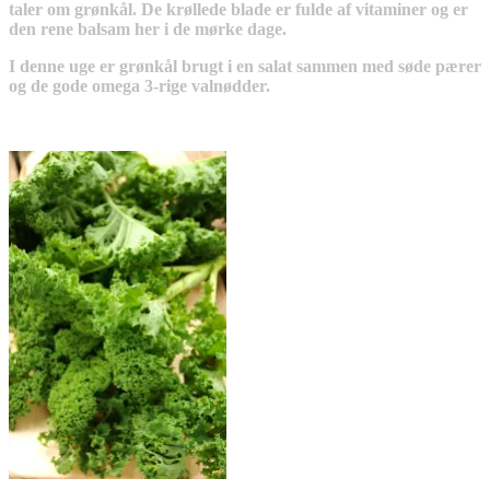
taler om grønkål. De krøllede blade er fulde af vitaminer og er
den rene balsam her i de mørke dage.
I denne uge er grønkål brugt i en salat sammen med søde pærer
og de gode omega 3-rige valnødder.