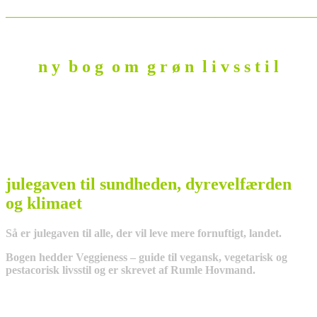
_______________________________________________________
n y b o g o m g r ø n l i v s s t i l
julegaven til sundheden, dyrevelfærden
og klimaet
Så er julegaven til alle, der vil leve mere fornuftigt, landet.
Bogen hedder Veggieness – guide til vegansk, vegetarisk og
pestacorisk livsstil og er skrevet af Rumle Hovmand.