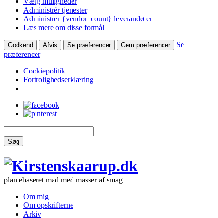
Vælg muligheder
Administrér tjenester
Administrer {vendor_count} leverandører
Læs mere om disse formål
Se
Godkend
Afvis
Se præferencer
Gem præferencer
præferencer
Cookiepolitik
Fortrolighedserklæring
Søg
plantebaseret mad med masser af smag
Om mig
Om opskrifterne
Arkiv