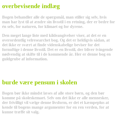
overbevisende indlæg
Bogen behandler alle de spørgsmål, man stiller sig selv, hvis
man har lyst til at ændre sin livsstil i en retning, der er bedre for
én selv, for naturen, for klimaet og for dyrene.
Den meget lange liste med kildeangivelser viser, at det er en
overordentlig velresearchet bog. Og det er heldigvis sådan, at
det ikke er svært at finde videnskabelige beviser for det
fornuftige i denne livsstil. Det er en livsstil, der bliver tvingende
nødvendig at skifte til i de kommende år.
Her er denne bog en
guldgrube af information.
burde være pensum i skolen
Bogen bør ikke mindst læses af alle store børn, og den bør
komme på skoleskemaet. Selv om det ikke er alle mennesker,
der frivilligt vil vælge denne livsform, er det et kæmpeplus at
kende til bogens mange argumenter for en ren verden, for at
kunne træffe sit valg.