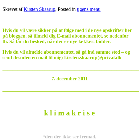
Skrevet af
Kirsten Skaarup
, Posted in
ugens menu
_______________________________________________________
Hvis du vil være sikker på at følge med i de nye opskrifter her
på bloggen, så tilmeld dig E-mail abonnementet, se nedenfor
th. Så får du besked, når der er nye lækker- bidder.
Hvis du vil afmelde abonnementet, så gå ind samme sted – og
send desuden en mail til mig: kirsten.skaarup@privat.dk
_______________________________________________________
7. december 2011
_______________________________________________________
k l i m a k r i s e
“den der ikke ser fremad,