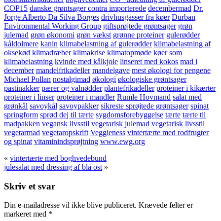
COP15
danske grøntsager contra importerede
decembermad
Dr.
Jorge Alberto Da Silva Borges
drivhusgasser fra køer
Durban
Environmental Working Group
giftsprøjtede grøntsager
grøn
julemad
grøn økonomi
grøn vækst
grønne proteiner
gulerødder
kåldolmere
kanin
klimabelastning af gulerødder
klimabelastning af
oksekød
klimadræber
klimakrise
klimatopmøde
køer som
klimabelastning
kvinde med kålkjole
linseret med kokos
mad i
december
mandelfrikadeller
mandelgave
mest økologi for pengene
Michael Pollan
nostalgimad
økologi
økologiske grøntsager
pastinakker
pærer og valnødder
plantefrikadeller
proteiner i kikærter
proteiner i linser
proteiner i mandler
Rumle Hovmand
salat med
grønkål
savoykål
savoypakker
sikreste sprøjtede grøntsager
spinat
springform
sprød dej til tærte
sygdomsforebyggelse
tærte
tærte til
madpakken
vegansk livsstil
vegetarisk julemad
vegetarisk livsstil
vegetarmad
vegetaropskrift
Veggieness
vintertærte med rodfrugter
og spinat
vitaminindsprøjtning
www.ewg.org
«
vintertærte med boghvedebund
julesalat med dressing af blå ost
»
Skriv et svar
Din e-mailadresse vil ikke blive publiceret.
Krævede felter er
markeret med
*