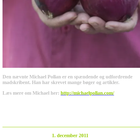
Den nævnte Michael Pollan er en spændende og udfordrende
madskribent. Han har skrevet mange bøger og artikler.
Læs mere om Michael her:
http://michaelpollan.com/
_______________________________________________________
1. december 2011