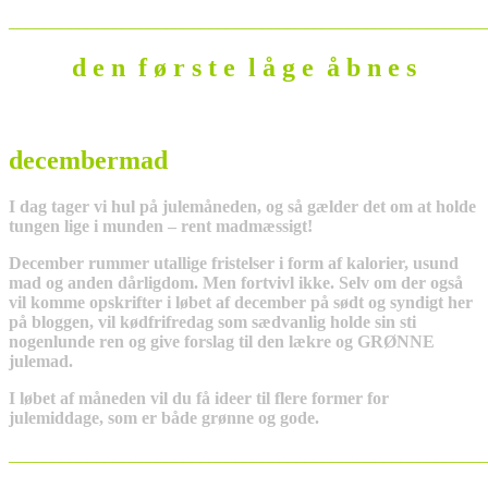
_______________________________________________________
d e n f ø r s t e l å g e å b n e s
decembermad
I dag tager vi hul på julemåneden, og så gælder det om at holde
tungen lige i munden – rent madmæssigt!
December rummer utallige fristelser i form af kalorier, usund
mad og anden dårligdom. Men fortvivl ikke. Selv om der også
vil komme opskrifter i løbet af december på sødt og syndigt her
på bloggen, vil kødfrifredag som sædvanlig holde sin sti
nogenlunde ren og give forslag til den lækre og GRØNNE
julemad.
I løbet af måneden vil du få ideer til flere former for
julemiddage, som er både grønne og gode.
_______________________________________________________