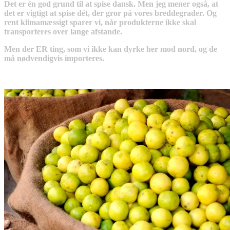
Det er én god grund til at spise dansk. Men jeg mener også, at
det er vigtigt at spise dét, der gror på vores breddegrader. Og
rent klimamæssigt sparer vi, når produkterne ikke skal
transporteres over lange afstande.
Men der ER ting, som vi ikke kan dyrke her mod nord, og de
må nødvendigvis importeres.