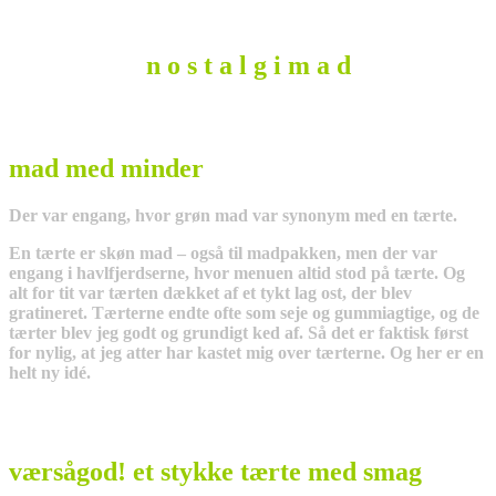
n o s t a l g i m a d
mad med minder
Der var engang, hvor grøn mad var synonym med en tærte.
En tærte er skøn mad – også til madpakken, men der var
engang i havlfjerdserne, hvor menuen altid stod på tærte. Og
alt for tit var tærten dækket af et tykt lag ost, der blev
gratineret. Tærterne endte ofte som seje og gummiagtige, og de
tærter blev jeg godt og grundigt ked af. Så det er faktisk først
for nylig, at jeg atter har kastet mig over tærterne. Og her er en
helt ny idé.
værsågod! et stykke tærte med smag