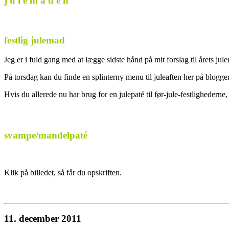
j u l e m a d e n
festlig julemad
Jeg er i fuld gang med at lægge sidste hånd på mit forslag til årets jul
På torsdag kan du finde en splinterny menu til juleaften her på blogge
Hvis du allerede nu har brug for en julepaté til før-jule-festlighederne,
svampe/mandelpaté
Klik på billedet, så får du opskriften.
11. december 2011