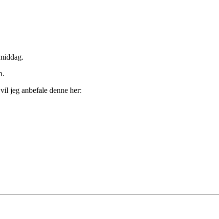
emiddag.
n.
 vil jeg anbefale denne her: