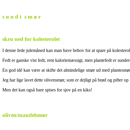
s u n d t s m ø r
skru ned for kolesterolet
I denne fede julemåned kan man have behov for at spare på kolesterol
Fedt er ganske vist fedt, rent kaloriemæssigt, men plantefedt er sunde
En god idé kan være at skifte det almindelige smør ud med plantesmør
Jeg har lige lavet dette olivensmør, som er dejligt på brød og pifter 
Men det kan også bare spises for sjov på en kiks!
oliven/mandelsmør