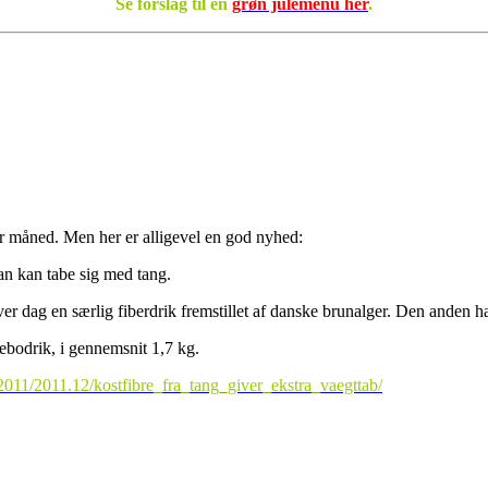
Se forslag til en
grøn julemenu her
.
r måned. Men her er alligevel en god nyhed:
an kan tabe sig med tang.
 dag en særlig fiberdrik fremstillet af danske brunalger. Den anden ha
ebodrik, i gennemsnit 1,7 kg.
/2011/2011.12/kostfibre_fra_tang_giver_ekstra_vaegttab/