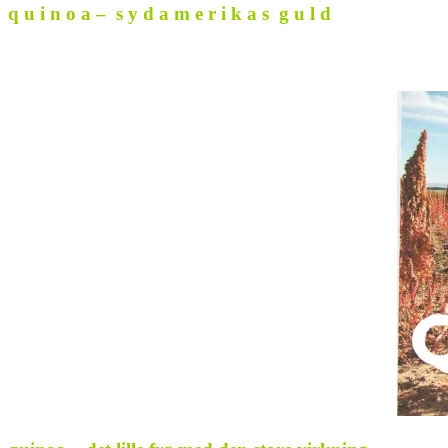
q u i n o a – s y d a m e r i k a s g u l d