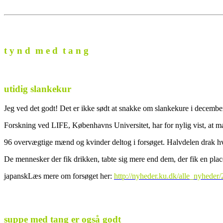
t y n d m e d t a n g
utidig slankekur
Jeg ved det godt! Det er ikke sødt at snakke om slankekure i decembe
Forskning ved LIFE, Københavns Universitet, har for nylig vist, at m
96 overvægtige mænd og kvinder deltog i forsøget. Halvdelen drak hver
De mennesker der fik drikken, tabte sig mere end dem, der fik en plac
japanskLæs mere om forsøget her:
http://nyheder.ku.dk/alle_nyheder
suppe med tang er også godt