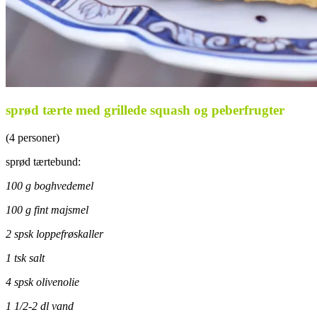
sprød tærte med grillede squash og peberfrugter
(4 personer)
sprød tærtebund:
100 g boghvedemel
100 g fint majsmel
2 spsk loppefrøskaller
1 tsk salt
4 spsk olivenolie
1 1/2-2 dl vand