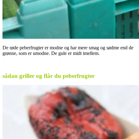
De røde peberfrugter er modne og har mere smag og sødme end de
grønne, som er umodne. De gule er midt imellem.
.
sådan griller og flår du peberfrugter