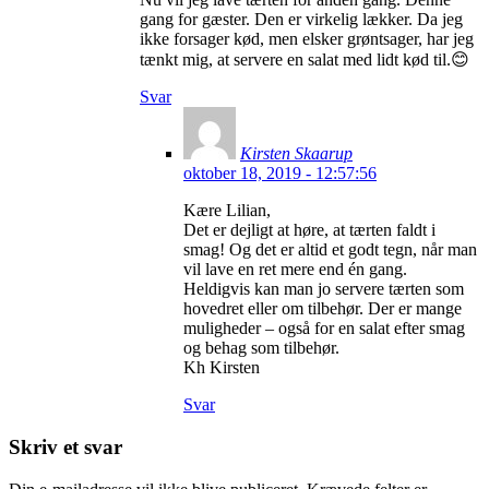
gang for gæster. Den er virkelig lækker. Da jeg
ikke forsager kød, men elsker grøntsager, har jeg
tænkt mig, at servere en salat med lidt kød til.😊
Svar
Kirsten Skaarup
oktober 18, 2019 - 12:57:56
Kære Lilian,
Det er dejligt at høre, at tærten faldt i
smag! Og det er altid et godt tegn, når man
vil lave en ret mere end én gang.
Heldigvis kan man jo servere tærten som
hovedret eller om tilbehør. Der er mange
muligheder – også for en salat efter smag
og behag som tilbehør.
Kh Kirsten
Svar
Skriv et svar