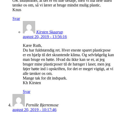
OK indrømmer, at det er en lille detalje, men vi må hele tiden
tænke os om, så vi lærer at bruge mindst mulig plastic.
Knus
Svar
Kirsten Skaarup
august 20, 2019 - 13:56:16
Kære Ruth,
Du har fuldstændig ret. Hver eneste sparet plasticpose
er en hjælp til det skrantende klima. Og selvfølgelig kan
man bruge en bøtte. Hvad du ikke kan se er, at jeg
bruger mine plasticposer til de hænger i laser, men jeg
føjer bøtte ind i opskriften, for det er meget vigtigt, at vi
alle tænker os om.
Mange tak for dit indspark.
Kh Kirsten
Svar
Pernille Bjerremose
august 20, 2019 - 10:17:46