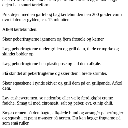
dejen i en smurt tærteform.
Prik dejen med en gaffel og bag tærtebunden i en 200 grader varm
ovn til den er gylden, ca. 15 minutter.
Afkøl tærtebunden.
Skær peberfrugterne igennem og fjern frøstole og kerner.
Læg peberfrugterne under grillen og grill dem, til de er mørke og
skindet bobler op.
Læg peberfrugterne i en plasticpose og lad dem afkøle.
Flå skindet af peberfrugterne og skær dem i brede strimler.
Skær squashene i tynde skiver og grill dem på en grillpande. Afkøl
dem.
Lav cashewcremen, se nedenfor, eller vælg færdigkøbt creme
fraiche. Smag til med citronsaft, salt og peber, evt. et nip chili.
Smør cremen på den bagte, afkølede bund og arrangér peberfrugter
og squash i et pænt mønster på tærten. Du kan lægge frugterne på
som små ruller.