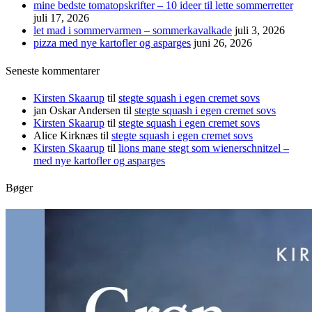
mine bedste tomatopskrifter – 10 ideer til lette sommerretter
juli 17, 2026
let mad i sommervarmen – sommerkavalkade
juli 3, 2026
pizza med nye kartofler og asparges
juni 26, 2026
Seneste kommentarer
Kirsten Skaarup
til
stegte squash i egen cremet sovs
jan Oskar Andersen
til
stegte squash i egen cremet sovs
Kirsten Skaarup
til
stegte squash i egen cremet sovs
Alice Kirknæs
til
stegte squash i egen cremet sovs
Kirsten Skaarup
til
lions mane stegt som wienerschnitzel –
med nye kartofler og asparges
Bøger