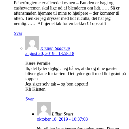
Peberfrugterne er allerede i ovnen – Bunden er bagt og
cashewcremen skal lige ud af blenderen om lidt…… Så er
aftensmaden hjemme til mine to hjælpere – der kommer til
aften. Tænker jeg drysser med lidt ruculla, det har jeg
nemlig……. Af hjertet tak for en lækker!!! opskrift
Svar
Kirsten Skaarup
august 20, 2019 - 13:58:18
Kære Pernille,
Ih, det lyder dejligt. Jeg håber, at du og dine gæster
bliver glade for tærten. Det lyder godt med lidt grønt på
toppen.
Jeg siger selv tak – og bon appetit!
Kh Kirsten
Svar
Lilian Svart
oktober 18, 2019 - 10:37:03
Nu vil jeg lave tærten for anden gang. Denne