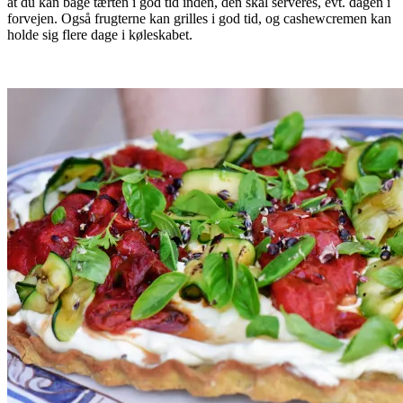
at du kan bage tærten i god tid inden, den skal serveres, evt. dagen i
forvejen. Også frugterne kan grilles i god tid, og cashewcremen kan
holde sig flere dage i køleskabet.
.