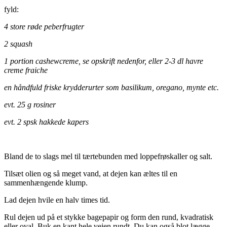
fyld:
4 store røde peberfrugter
2 squash
1 portion cashewcreme, se opskrift nedenfor, eller 2-3 dl havre
creme fraiche
en håndfuld friske krydderurter som basilikum, oregano, mynte etc.
evt. 25 g rosiner
evt. 2 spsk hakkede kapers
.
Bland de to slags mel til tærtebunden med loppefrøskaller og salt.
Tilsæt olien og så meget vand, at dejen kan æltes til en
sammenhængende klump.
Lad dejen hvile en halv times tid.
Rul dejen ud på et stykke bagepapir og form den rund, kvadratisk
eller oval. Buk en kant hele vejen rundt. Du kan også blot lægge