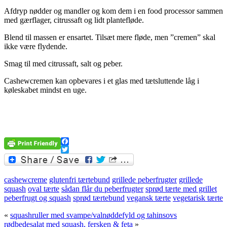
Afdryp nødder og mandler og kom dem i en food processor sammen
med gærflager, citrussaft og lidt plantefløde.
Blend til massen er ensartet. Tilsæt mere fløde, men ”cremen” skal
ikke være flydende.
Smag til med citrussaft, salt og peber.
Cashewcremen kan opbevares i et glas med tætsluttende låg i
køleskabet mindst en uge.
.
Facebook
Twitter
cashewcreme
glutenfri tærtebund
grillede peberfrugter
grillede
squash
oval tærte
sådan flår du peberfrugter
sprød tærte med grillet
peberfrugt og squash
sprød tærtebund
vegansk tærte
vegetarisk tærte
«
squashruller med svampe/valnøddefyld og tahinsovs
rødbedesalat med squash, fersken & feta
»