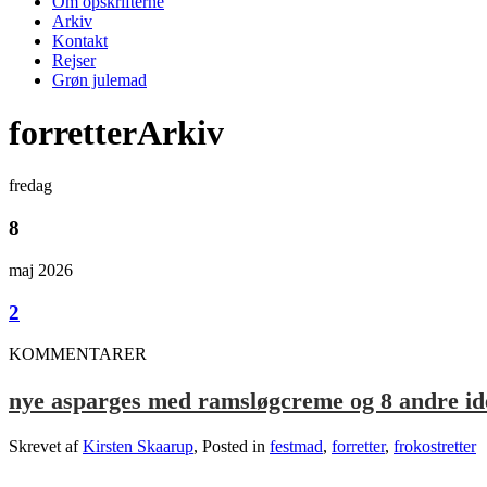
Om opskrifterne
Arkiv
Kontakt
Rejser
Grøn julemad
forretterArkiv
fredag
8
maj 2026
2
KOMMENTARER
nye asparges med ramsløgcreme og 8 andre ide
Skrevet af
Kirsten Skaarup
, Posted in
festmad
,
forretter
,
frokostretter
.