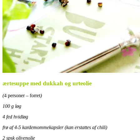
ærtesuppe med dukkah og urteolie
(
4 personer – forret
)
100 g løg
4 fed hvidløg
frø af 4-5 kardemommekapsler (kan erstattes af chili)
2 spsk olivenolie