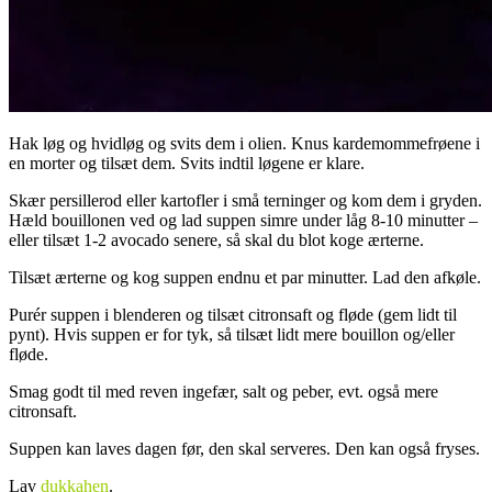
Hak løg og hvidløg og svits dem i olien. Knus kardemommefrøene i
en morter og tilsæt dem. Svits indtil løgene er klare.
Skær persillerod eller kartofler i små terninger og kom dem i gryden.
Hæld bouillonen ved og lad suppen simre under låg 8-10 minutter –
eller tilsæt 1-2 avocado senere, så skal du blot koge ærterne.
Tilsæt ærterne og kog suppen endnu et par minutter. Lad den afkøle.
Purér suppen i blenderen og tilsæt citronsaft og fløde (gem lidt til
pynt). Hvis suppen er for tyk, så tilsæt lidt mere bouillon og/eller
fløde.
Smag godt til med reven ingefær, salt og peber, evt. også mere
citronsaft.
Suppen kan laves dagen før, den skal serveres. Den kan også fryses.
Lav
dukkahen
.