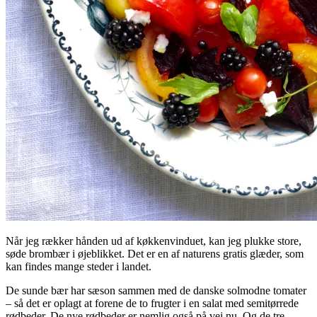
Når jeg rækker hånden ud af køkkenvinduet, kan jeg plukke store,
søde brombær i øjeblikket. Det er en af naturens gratis glæder, som
kan findes mange steder i landet.
De sunde bær har sæson sammen med de danske solmodne tomater
– så det er oplagt at forene de to frugter i en salat med semitørrede
rødbeder. De nye rødbeder er nemlig også på vej nu. Og de tre