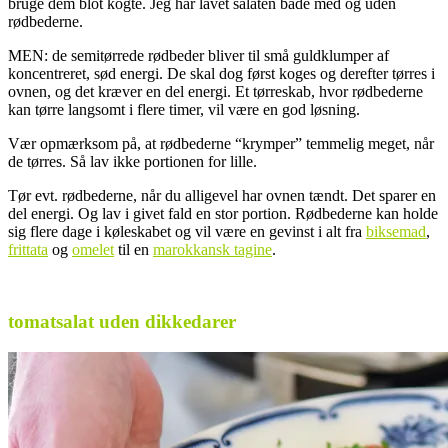
bruge dem blot kogte. Jeg har lavet salaten både med og uden
rødbederne.
MEN: de semitørrede rødbeder bliver til små guldklumper af
koncentreret, sød energi. De skal dog først koges og derefter tørres i
ovnen, og det kræver en del energi. Et tørreskab, hvor rødbederne
kan tørre langsomt i flere timer, vil være en god løsning.
Vær opmærksom på, at rødbederne “krymper” temmelig meget, når
de tørres. Så lav ikke portionen for lille.
Tør evt. rødbederne, når du alligevel har ovnen tændt. Det sparer en
del energi. Og lav i givet fald en stor portion. Rødbederne kan holde
sig flere dage i køleskabet og vil være en gevinst i alt fra
biksemad
,
frittata
og
omelet
til en
marokkansk tagine
.
.
tomatsalat uden dikkedarer