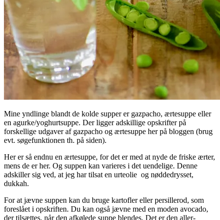
Mine yndlinge blandt de kolde supper er gazpacho, ærtesuppe eller
en agurke/yoghurtsuppe. Der ligger adskillige opskrifter på
forskellige udgaver af gazpacho og ærtesuppe her på bloggen (brug
evt. søgefunktionen th. på siden).
Her er så endnu en ærtesuppe, for det er med at nyde de friske ærter,
mens de er her. Og suppen kan varieres i det uendelige. Denne
adskiller sig ved, at jeg har tilsat en urteolie og nøddedrysset,
dukkah.
For at jævne suppen kan du bruge kartofler eller persillerod, som
foreslået i opskriften. Du kan også jævne med en moden avocado,
der tilsættes, når den afkølede suppe blendes. Det er den aller-