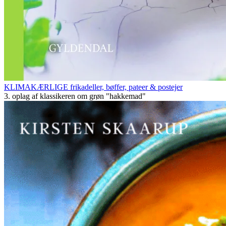
KLIMAKÆRLIGE frikadeller, bøffer, pateer & postejer
3. oplag af klassikeren om grøn "hakkemad"