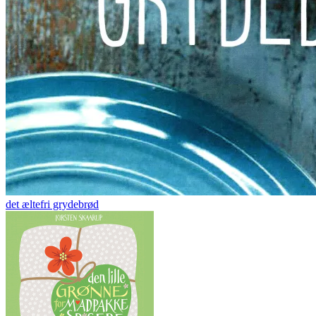
det æltefri grydebrød