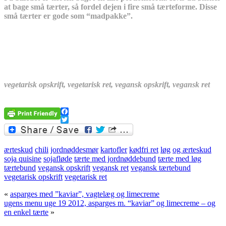
at bage små tærter, så fordel dejen i fire små tærteforme. Disse
små tærter er gode som “madpakke”.
vegetarisk opskrift, vegetarisk ret, vegansk opskrift, vegansk ret
Facebook
Twitter
ærteskud
chili
jordnøddesmør
kartofler
kødfri ret
løg
og ærteskud
soja quisine
sojafløde
tærte med jordnøddebund
tærte med løg
tærtebund
vegansk opskrift
vegansk ret
vegansk tærtebund
vegetarisk opskrift
vegetarisk ret
«
asparges med ”kaviar”, vagtelæg og limecreme
ugens menu uge 19 2012, asparges m. “kaviar” og limecreme – og
en enkel tærte
»