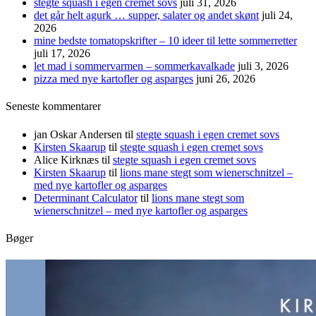
stegte squash i egen cremet sovs
juli 31, 2026
det går helt agurk … supper, salater og andet skønt
juli 24,
2026
mine bedste tomatopskrifter – 10 ideer til lette sommerretter
juli 17, 2026
let mad i sommervarmen – sommerkavalkade
juli 3, 2026
pizza med nye kartofler og asparges
juni 26, 2026
Seneste kommentarer
jan Oskar Andersen
til
stegte squash i egen cremet sovs
Kirsten Skaarup
til
stegte squash i egen cremet sovs
Alice Kirknæs
til
stegte squash i egen cremet sovs
Kirsten Skaarup
til
lions mane stegt som wienerschnitzel –
med nye kartofler og asparges
Determinant Calculator
til
lions mane stegt som
wienerschnitzel – med nye kartofler og asparges
Bøger