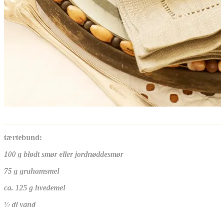
_______________________________________________________
tærtebund:
100 g blødt smør eller jordnøddesmør
75 g grahamsmel
ca. 125 g hvedemel
½ dl vand