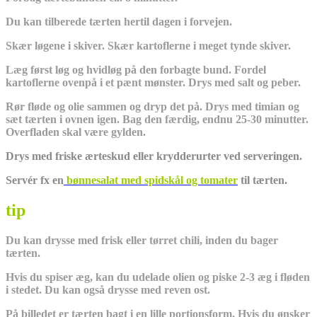
Du kan tilberede tærten hertil dagen i forvejen.
Skær løgene i skiver. Skær kartoflerne i meget tynde skiver.
Læg først løg og hvidløg på den forbagte bund. Fordel
kartoflerne ovenpå i et pænt mønster. Drys med salt og peber.
Rør fløde og olie sammen og dryp det på. Drys med timian og
sæt tærten i ovnen igen. Bag den færdig, endnu 25-30 minutter.
Overfladen skal være gylden.
Drys med friske ærteskud eller krydderurter ved serveringen.
Servér fx en
bønnesalat med spidskål og tomater
til tærten.
tip
Du kan drysse med frisk eller tørret chili, inden du bager
tærten.
Hvis du spiser æg, kan du udelade olien og piske 2-3 æg i fløden
i stedet. Du kan også drysse med reven ost.
På billedet er tærten bagt i en lille portionsform. Hvis du ønsker