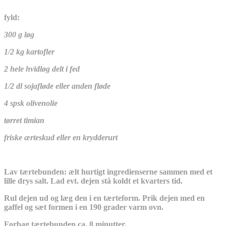
fyld:
300 g løg
1/2 kg kartofler
2 hele hvidløg delt i fed
1/2 dl sojafløde eller anden fløde
4 spsk olivenolie
tørret timian
friske ærteskud eller en krydderurt
Lav tærtebunden: ælt hurtigt ingredienserne sammen med et
lille drys salt. Lad evt. dejen stå koldt et kvarters tid.
Rul dejen ud og læg den i en tærteform. Prik dejen med en
gaffel og sæt formen i en 190 grader varm ovn.
Forbag tærtebunden ca. 8 minutter.