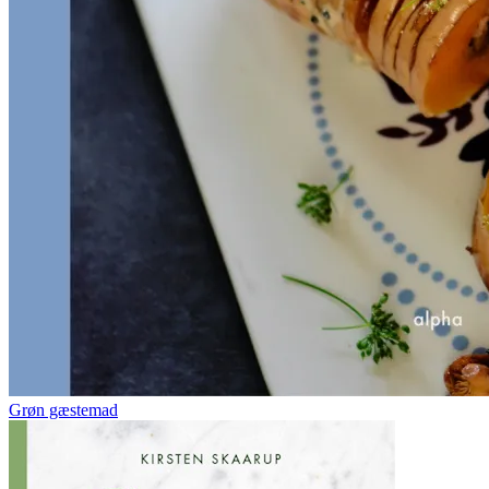
Grøn gæstemad