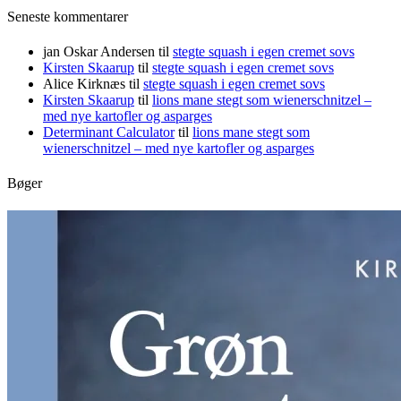
Seneste kommentarer
jan Oskar Andersen
til
stegte squash i egen cremet sovs
Kirsten Skaarup
til
stegte squash i egen cremet sovs
Alice Kirknæs
til
stegte squash i egen cremet sovs
Kirsten Skaarup
til
lions mane stegt som wienerschnitzel –
med nye kartofler og asparges
Determinant Calculator
til
lions mane stegt som
wienerschnitzel – med nye kartofler og asparges
Bøger