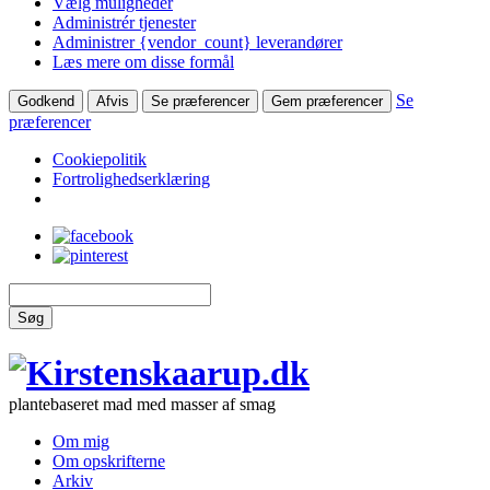
Vælg muligheder
Administrér tjenester
Administrer {vendor_count} leverandører
Læs mere om disse formål
Se
Godkend
Afvis
Se præferencer
Gem præferencer
præferencer
Cookiepolitik
Fortrolighedserklæring
Søg
plantebaseret mad med masser af smag
Om mig
Om opskrifterne
Arkiv