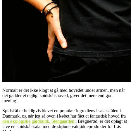
Normalt er det ikke klogt at gå med hovedet under armen, men når
det gælder et dejligt spidskålshoved, giver det mere end god
mening!
Spidskål er heldigvis blevet en populær ingrediens i salatskålen i
Danmark, og når jeg så oven i købet har fået et fantastisk hoved fra
den økologiske gårdbutik, Stengaarden
i Bregnerød, er det oplagt at
lave en spidskålssalat med de skønne valnøddeprodukter fra Løs