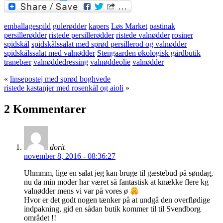
Twitter
emballagespild
gulerødder
kapers
Løs Market
pastinak
persillerødder
ristede persillerødder
ristede valnødder
rosiner
spidskål
spidskålssalat med sprød persillerod og valnødder
spidskålssalat med valnødder
Stengaarden økologisk gårdbutik
tranebær
valnøddedressing
valnøddeolie
valnødder
«
linsepostej med sprød boghvede
ristede kastanjer med rosenkål og aioli
»
2 Kommentarer
dorit
november 8, 2016 - 08:36:27
Uhmmm, lige en salat jeg kan bruge til gæstebud på søndag,
nu da min moder har været så fantastisk at knække flere kg
valnødder mens vi var på vores ø
Hvor er det godt nogen tænker på at undgå den overflødige
indpakning, gid en sådan butik kommer til til Svendborg
området !!