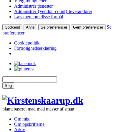
Vælg muligheder
Administrér tjenester
Administrer {vendor_count} leverandører
Læs mere om disse formål
Se
Godkend
Afvis
Se præferencer
Gem præferencer
præferencer
Cookiepolitik
Fortrolighedserklæring
Søg
plantebaseret mad med masser af smag
Om mig
Om opskrifterne
Arkiv