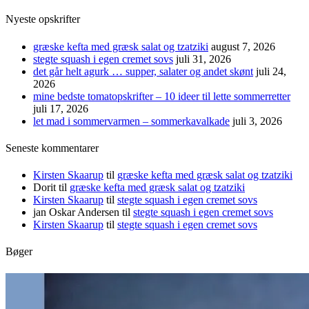
Nyeste opskrifter
græske kefta med græsk salat og tzatziki
august 7, 2026
stegte squash i egen cremet sovs
juli 31, 2026
det går helt agurk … supper, salater og andet skønt
juli 24,
2026
mine bedste tomatopskrifter – 10 ideer til lette sommerretter
juli 17, 2026
let mad i sommervarmen – sommerkavalkade
juli 3, 2026
Seneste kommentarer
Kirsten Skaarup
til
græske kefta med græsk salat og tzatziki
Dorit
til
græske kefta med græsk salat og tzatziki
Kirsten Skaarup
til
stegte squash i egen cremet sovs
jan Oskar Andersen
til
stegte squash i egen cremet sovs
Kirsten Skaarup
til
stegte squash i egen cremet sovs
Bøger