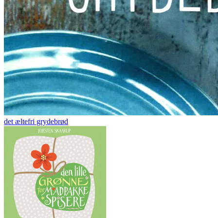
det æltefri grydebrød