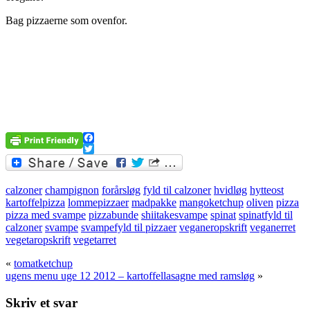
Bag pizzaerne som ovenfor.
Facebook
Twitter
calzoner
champignon
forårsløg
fyld til calzoner
hvidløg
hytteost
kartoffelpizza
lommepizzaer
madpakke
mangoketchup
oliven
pizza
pizza med svampe
pizzabunde
shiitakesvampe
spinat
spinatfyld til
calzoner
svampe
svampefyld til pizzaer
veganeropskrift
veganerret
vegetaropskrift
vegetarret
«
tomatketchup
ugens menu uge 12 2012 – kartoffellasagne med ramsløg
»
Skriv et svar