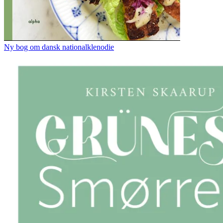
Ny bog om dansk nationalklenodie