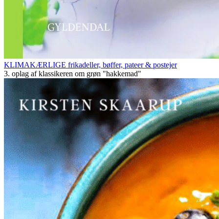
KLIMAKÆRLIGE frikadeller, bøffer, pateer & postejer
3. oplag af klassikeren om grøn "hakkemad"