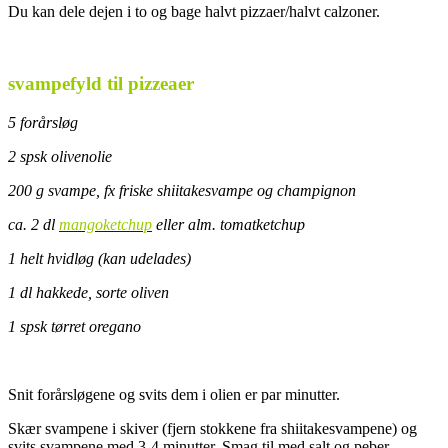
Du kan dele dejen i to og bage halvt pizzaer/halvt calzoner.
.
svampefyld til pizzeaer
5 forårsløg
2 spsk olivenolie
200 g svampe, fx friske shiitakesvampe og champignon
ca. 2 dl
mangoketchup
eller alm. tomatketchup
1 helt hvidløg (kan udelades)
1 dl hakkede, sorte oliven
1 spsk tørret oregano
Snit forårsløgene og svits dem i olien er par minutter.
Skær svampene i skiver (fjern stokkene fra shiitakesvampene) og
svits svampene med 3-4 minutter. Smag til med salt og peber.