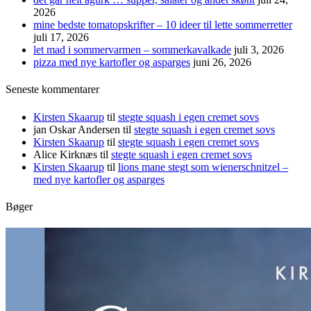
2026
mine bedste tomatopskrifter – 10 ideer til lette sommerretter
juli 17, 2026
let mad i sommervarmen – sommerkavalkade
juli 3, 2026
pizza med nye kartofler og asparges
juni 26, 2026
Seneste kommentarer
Kirsten Skaarup
til
stegte squash i egen cremet sovs
jan Oskar Andersen
til
stegte squash i egen cremet sovs
Kirsten Skaarup
til
stegte squash i egen cremet sovs
Alice Kirknæs
til
stegte squash i egen cremet sovs
Kirsten Skaarup
til
lions mane stegt som wienerschnitzel –
med nye kartofler og asparges
Bøger