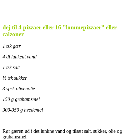
dej til 4 pizzaer eller 16 ”lommepizzaer” eller
calzoner
1 tsk gær
4 dl lunkent vand
1 tsk salt
½ tsk sukker
3 spsk olivenolie
150 g grahamsmel
300-350 g hvedemel
Rør gæren ud i det lunkne vand og tilsæt salt, sukker, olie og
grahamsmel.