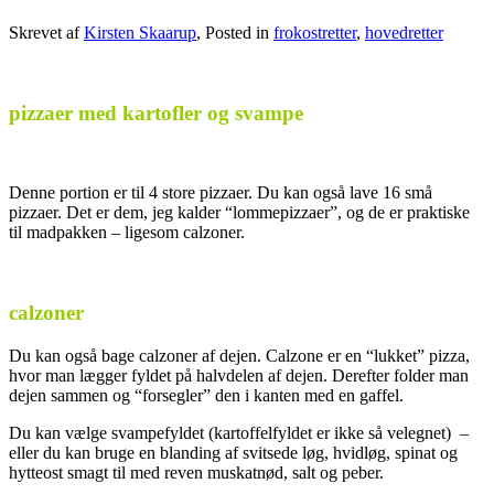
Skrevet af
Kirsten Skaarup
, Posted in
frokostretter
,
hovedretter
.
pizzaer med kartofler og svampe
Denne portion er til 4 store pizzaer. Du kan også lave 16 små
pizzaer. Det er dem, jeg kalder “lommepizzaer”, og de er praktiske
til madpakken – ligesom calzoner.
calzoner
Du kan også bage calzoner af dejen. Calzone er en “lukket” pizza,
hvor man lægger fyldet på halvdelen af dejen. Derefter folder man
dejen sammen og “forsegler” den i kanten med en gaffel.
Du kan vælge svampefyldet (kartoffelfyldet er ikke så velegnet) –
eller du kan bruge en blanding af svitsede løg, hvidløg, spinat og
hytteost smagt til med reven muskatnød, salt og peber.