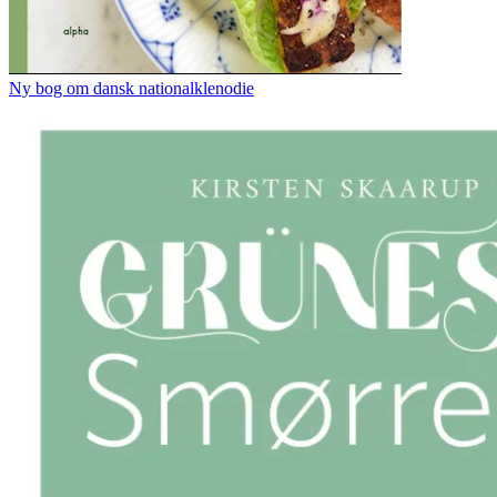
Ny bog om dansk nationalklenodie