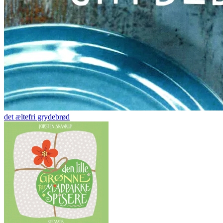
det æltefri grydebrød