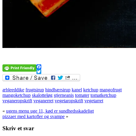
Facebook
Twitter
æbleeddike
frugtsirup
hindbærsirup
kanel
ketchup
mangofrugt
mangoketchup
skalotteløg
stjerneanis
tomater
tomatketchup
veganeropskrift
veganerret
vegetaropskrift
vegetarret
«
ugens menu uge 11, kød er sundhedsskadeligt
pizzaer med kartofler og svampe
»
Skriv et svar