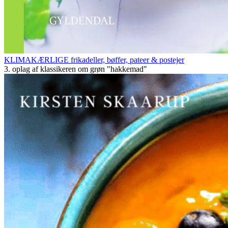
KLIMAKÆRLIGE frikadeller, bøffer, pateer & postejer
3. oplag af klassikeren om grøn "hakkemad"