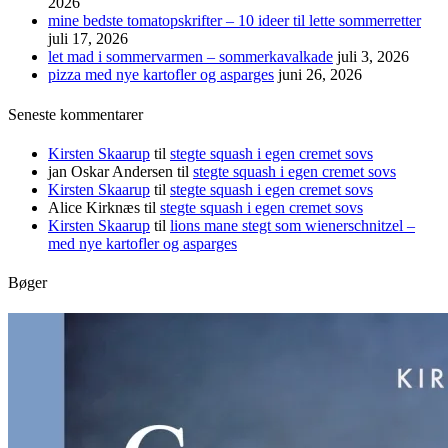
2026
mine bedste tomatopskrifter – 10 ideer til lette sommerretter
juli 17, 2026
let mad i sommervarmen – sommerkavalkade
juli 3, 2026
pizza med nye kartofler og asparges
juni 26, 2026
Seneste kommentarer
Kirsten Skaarup
til
stegte squash i egen cremet sovs
jan Oskar Andersen
til
stegte squash i egen cremet sovs
Kirsten Skaarup
til
stegte squash i egen cremet sovs
Alice Kirknæs
til
stegte squash i egen cremet sovs
Kirsten Skaarup
til
lions mane stegt som wienerschnitzel –
med nye kartofler og asparges
Bøger