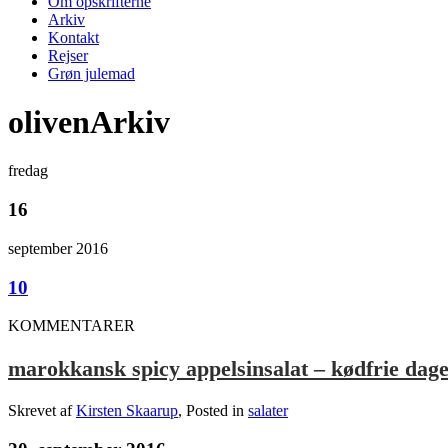
Om opskrifterne
Arkiv
Kontakt
Rejser
Grøn julemad
olivenArkiv
fredag
16
september 2016
10
KOMMENTARER
marokkansk spicy appelsinsalat – kødfrie dage
Skrevet af
Kirsten Skaarup
, Posted in
salater