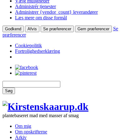
Vælg muligheder
Administrér tjenester
Administrer {vendor_count} leverandører
Læs mere om disse formål
Se
Godkend
Afvis
Se præferencer
Gem præferencer
præferencer
Cookiepolitik
Fortrolighedserklæring
Søg
plantebaseret mad med masser af smag
Om mig
Om opskrifterne
Arkiv