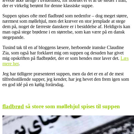
levede ikke længe i uvidenhed, for hotellet er et af de steder i Iran,
der er virkelig berømt for denne klassiske suppe.
Suppen spises ofte med fladbrød som nedenfor – dog meget større,
nærmest som møllehjul, men det kræver en stor jernplade at stege
dem på, noget de færreste danskere er i besiddelse af. Heldigvis kan
man også stege brødene i en størrelse, som kan være på en dansk
stegepande.
Tusind tak til en af bloggens læsere, herboende iranske Claudine
Zia, som også har forklaret mig om suppen og desuden har givet
mig opskriften på fladbrødet, der er som hendes mor laver det.
Læs
mere her
.
Jeg har tidligere præsenteret suppen, men da det er en af de mest
tilfredsstillende supper, jeg kender, har jeg hevet den frem igen som
en god idé på en kølig forårsdag.
.
fladbrød
så store som møllehjul spises til suppen