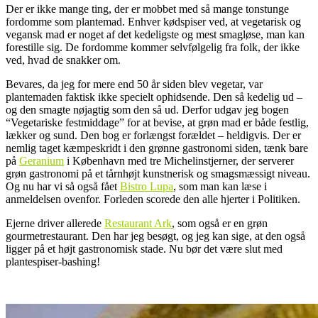
Der er ikke mange ting, der er mobbet med så mange tonstunge
fordomme som plantemad. Enhver kødspiser ved, at vegetarisk og
vegansk mad er noget af det kedeligste og mest smagløse, man kan
forestille sig. De fordomme kommer selvfølgelig fra folk, der ikke
ved, hvad de snakker om.
Bevares, da jeg for mere end 50 år siden blev vegetar, var
plantemaden faktisk ikke specielt ophidsende. Den så kedelig ud –
og den smagte nøjagtig som den så ud. Derfor udgav jeg bogen
“Vegetariske festmiddage” for at bevise, at grøn mad er både festlig,
lækker og sund. Den bog er forlængst forældet – heldigvis. Der er
nemlig taget kæmpeskridt i den grønne gastronomi siden, tænk bare
på
Geranium
i København med tre Michelinstjerner, der serverer
grøn gastronomi på et tårnhøjt kunstnerisk og smagsmæssigt niveau.
Og nu har vi så også fået
Bistro Lupa
, som man kan læse i
anmeldelsen ovenfor. Forleden scorede den alle hjerter i Politiken.
Ejerne driver allerede
Restaurant Ark
, som også er en grøn
gourmetrestaurant. Den har jeg besøgt, og jeg kan sige, at den også
ligger på et højt gastronomisk stade. Nu bør det være slut med
plantespiser-bashing!