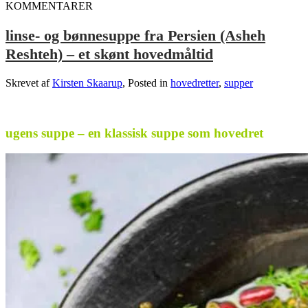
KOMMENTARER
linse- og bønnesuppe fra Persien (Asheh
Reshteh) – et skønt hovedmåltid
Skrevet af
Kirsten Skaarup
, Posted in
hovedretter
,
supper
.
ugens suppe – en klassisk suppe som hovedret