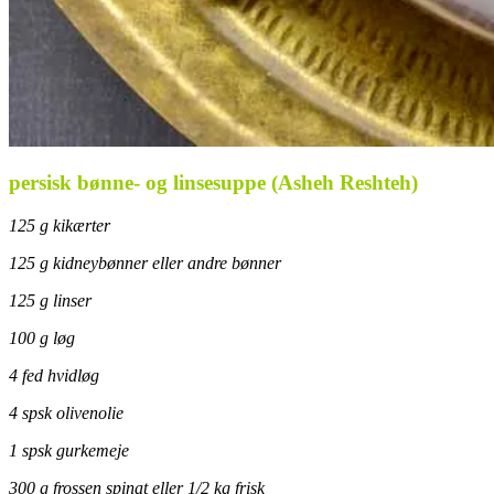
persisk bønne- og linsesuppe (Asheh Reshteh)
125 g kikærter
125 g kidneybønner eller andre bønner
125 g linser
100 g løg
4 fed hvidløg
4 spsk olivenolie
1 spsk gurkemeje
300 g frossen spinat eller 1/2 kg frisk