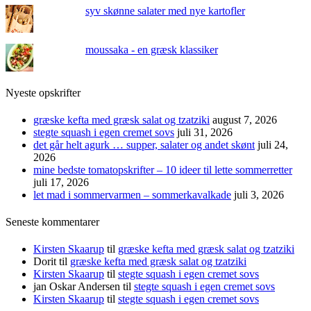
syv skønne salater med nye kartofler
moussaka - en græsk klassiker
Nyeste opskrifter
græske kefta med græsk salat og tzatziki
august 7, 2026
stegte squash i egen cremet sovs
juli 31, 2026
det går helt agurk … supper, salater og andet skønt
juli 24,
2026
mine bedste tomatopskrifter – 10 ideer til lette sommerretter
juli 17, 2026
let mad i sommervarmen – sommerkavalkade
juli 3, 2026
Seneste kommentarer
Kirsten Skaarup
til
græske kefta med græsk salat og tzatziki
Dorit
til
græske kefta med græsk salat og tzatziki
Kirsten Skaarup
til
stegte squash i egen cremet sovs
jan Oskar Andersen
til
stegte squash i egen cremet sovs
Kirsten Skaarup
til
stegte squash i egen cremet sovs