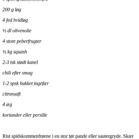
200 g løg
4 fed hvidløg
½ dl olivenolie
4 store peberfrugter
½ kg squash
2-3 tsk stødt kanel
chili efter smag
1-2 spsk hakket ingefær
citronsaft
4 æg
koriander eller persille
Rist spidskommenfrøene i en stor tør pande eller sautergryde. Skær