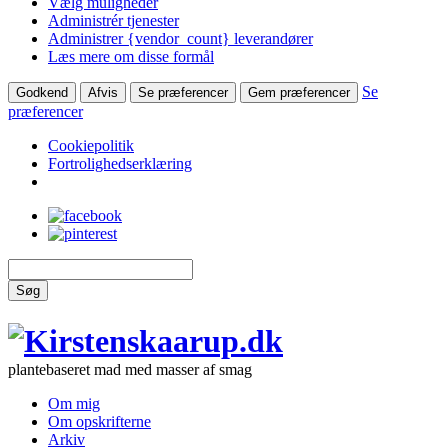
Vælg muligheder
Administrér tjenester
Administrer {vendor_count} leverandører
Læs mere om disse formål
Se
Godkend
Afvis
Se præferencer
Gem præferencer
præferencer
Cookiepolitik
Fortrolighedserklæring
Søg
plantebaseret mad med masser af smag
Om mig
Om opskrifterne
Arkiv