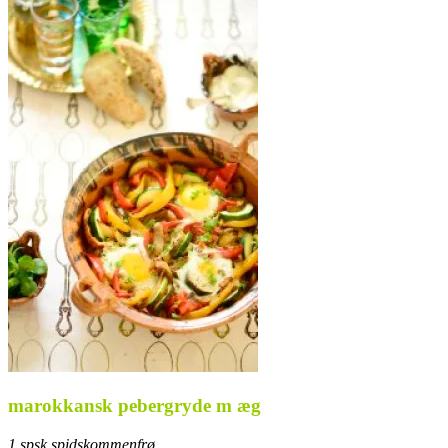
marokkansk pebergryde m æg
1 spsk spidskommenfrø