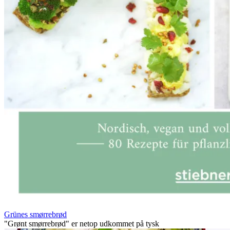
Grünes smørrebrød
"Grønt smørrebrød" er netop udkommet på tysk