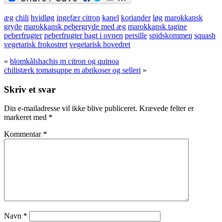
æg
chili
hvidløg
ingefær citron
kanel
koriander
løg
marokkansk
gryde
marokkansk pebergryde med æg
marokkansk tagine
peberfrugter
peberfrugter bagt i ovnen
persille
spidskommen
squash
vegetarisk frokostret
vegetarisk hovedret
«
blomkålshachis m citron og quinoa
chilistærk tomatsuppe m abrikoser og selleri
»
Skriv et svar
Din e-mailadresse vil ikke blive publiceret.
Krævede felter er
markeret med
*
Kommentar
*
Navn
*