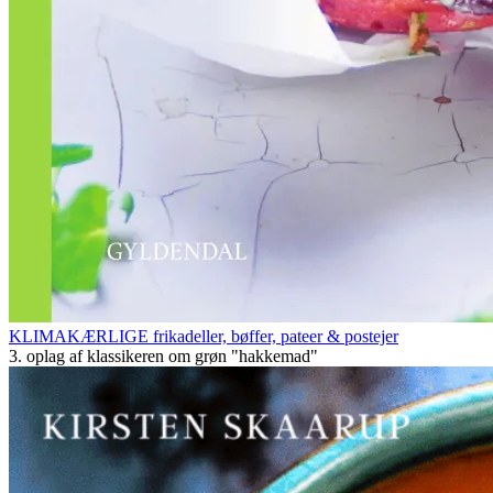
KLIMAKÆRLIGE frikadeller, bøffer, pateer & postejer
3. oplag af klassikeren om grøn "hakkemad"