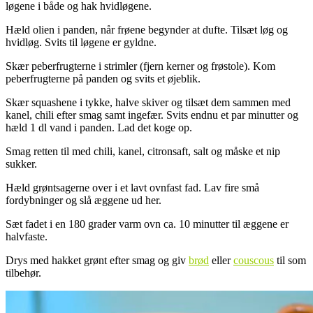
løgene i både og hak hvidløgene.
Hæld olien i panden, når frøene begynder at dufte. Tilsæt løg og
hvidløg. Svits til løgene er gyldne.
Skær peberfrugterne i strimler (fjern kerner og frøstole). Kom
peberfrugterne på panden og svits et øjeblik.
Skær squashene i tykke, halve skiver og tilsæt dem sammen med
kanel, chili efter smag samt ingefær. Svits endnu et par minutter og
hæld 1 dl vand i panden. Lad det koge op.
Smag retten til med chili, kanel, citronsaft, salt og måske et nip
sukker.
Hæld grøntsagerne over i et lavt ovnfast fad. Lav fire små
fordybninger og slå æggene ud her.
Sæt fadet i en 180 grader varm ovn ca. 10 minutter til æggene er
halvfaste.
Drys med hakket grønt efter smag og giv
brød
eller
couscous
til som
tilbehør.