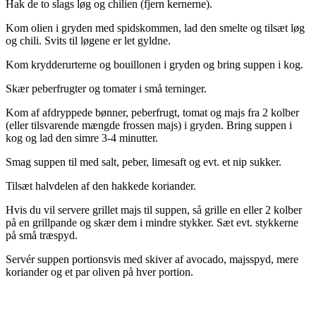
Hak de to slags løg og chilien (fjern kernerne).
Kom olien i gryden med spidskommen, lad den smelte og tilsæt løg
og chili. Svits til løgene er let gyldne.
Kom krydderurterne og bouillonen i gryden og bring suppen i kog.
Skær peberfrugter og tomater i små terninger.
Kom af afdryppede bønner, peberfrugt, tomat og majs fra 2 kolber
(eller tilsvarende mængde frossen majs) i gryden. Bring suppen i
kog og lad den simre 3-4 minutter.
Smag suppen til med salt, peber, limesaft og evt. et nip sukker.
Tilsæt halvdelen af den hakkede koriander.
Hvis du vil servere grillet majs til suppen, så grille en eller 2 kolber
på en grillpande og skær dem i mindre stykker. Sæt evt. stykkerne
på små træspyd.
Servér suppen portionsvis med skiver af avocado, majsspyd, mere
koriander og et par oliven på hver portion.