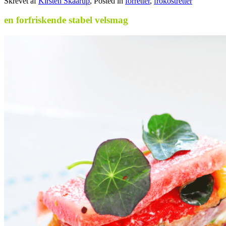
Skrevet af
Kirsten Skaarup
, Posted in
forretter
,
frokostretter
en forfriskende stabel velsmag