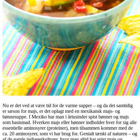
Nu er det ved at være tid for de varme supper – og da det samtidig
er sæson for majs, er det oplagt med en mexikansk majs- og
bønnesuppe. I Mexiko har man i årtusinder spist bønner og majs
som basismad. Hverken majs eller bønner indholder hver for sig alle
essentielle aminosyrer (proteiner), men tilsammen kommer med de
ca. 20 aminosyrer, som vi har brug for. Genialt tænkt af naturen – og
af de gamle indianerkulturer, hvor man altid har spist majs og