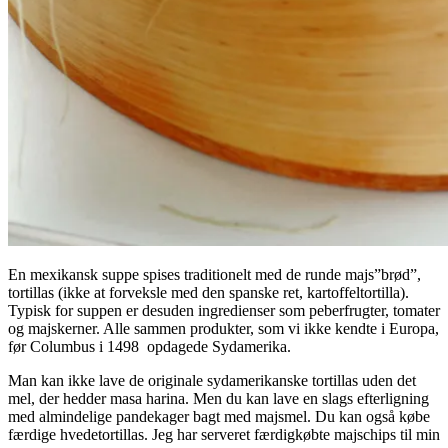
En mexikansk suppe spises traditionelt med de runde majs”brød”,
tortillas (ikke at forveksle med den spanske ret, kartoffeltortilla).
Typisk for suppen er desuden ingredienser som peberfrugter, tomater
og majskerner. Alle sammen produkter, som vi ikke kendte i Europa,
før Columbus i 1498 opdagede Sydamerika.
Man kan ikke lave de originale sydamerikanske tortillas uden det
mel, der hedder masa harina. Men du kan lave en slags efterligning
med almindelige pandekager bagt med majsmel. Du kan også købe
færdige hvedetortillas. Jeg har serveret færdigkøbte majschips til min