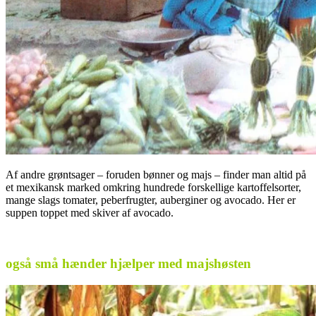
Af andre grøntsager – foruden bønner og majs – finder man altid på
et mexikansk marked omkring hundrede forskellige kartoffelsorter,
mange slags tomater, peberfrugter, auberginer og avocado. Her er
suppen toppet med skiver af avocado.
også små hænder hjælper med majshøsten