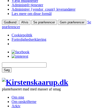
Vælg muligheder
Administrér tjenester
Administrer {vendor_count} leverandører
Læs mere om disse formål
Se
Godkend
Afvis
Se præferencer
Gem præferencer
præferencer
Cookiepolitik
Fortrolighedserklæring
Søg
plantebaseret mad med masser af smag
Om mig
Om opskrifterne
Arkiv