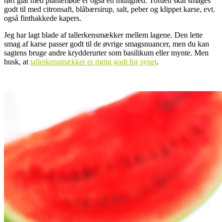
rørt glat med plantefløde er også en mulighed. Tofuen skal smages
godt til med citronsaft, blåbærsirup, salt, peber og klippet karse, evt.
også finthakkede kapers.
Jeg har lagt blade af tallerkensmækker mellem lagene. Den lette
smag af karse passer godt til de øvrige smagsnuancer, men du kan
sagtens bruge andre krydderurter som basilikum eller mynte. Men
husk, at
tallerkensmækker er rigtig godt for synet
.