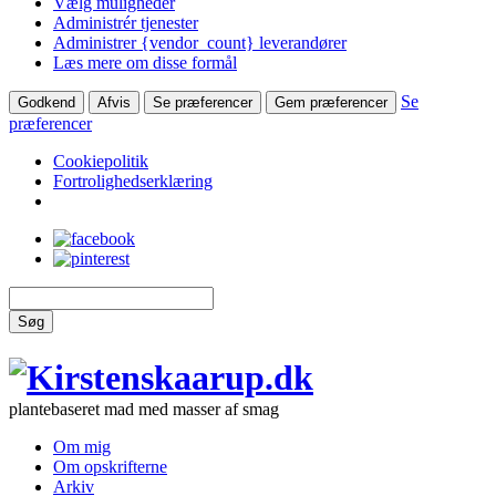
Vælg muligheder
Administrér tjenester
Administrer {vendor_count} leverandører
Læs mere om disse formål
Se
Godkend
Afvis
Se præferencer
Gem præferencer
præferencer
Cookiepolitik
Fortrolighedserklæring
Søg
plantebaseret mad med masser af smag
Om mig
Om opskrifterne
Arkiv