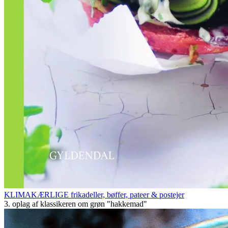
KLIMAKÆRLIGE frikadeller, bøffer, pateer & postejer
3. oplag af klassikeren om grøn "hakkemad"