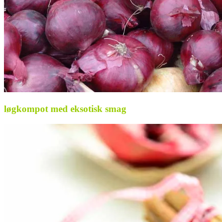
løgkompot med eksotisk smag