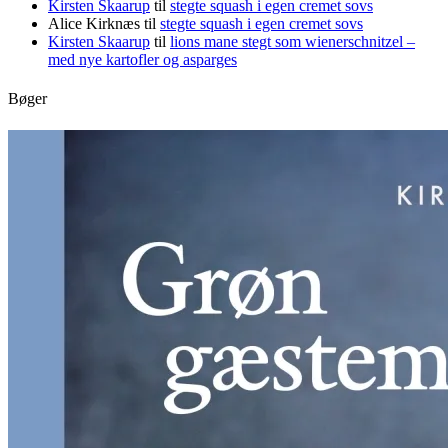
Kirsten Skaarup
til
stegte squash i egen cremet sovs
Alice Kirknæs
til
stegte squash i egen cremet sovs
Kirsten Skaarup
til
lions mane stegt som wienerschnitzel –
med nye kartofler og asparges
Bøger