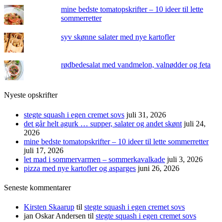
mine bedste tomatopskrifter – 10 ideer til lette
sommerretter
syv skønne salater med nye kartofler
rødbedesalat med vandmelon, valnødder og feta
Nyeste opskrifter
stegte squash i egen cremet sovs
juli 31, 2026
det går helt agurk … supper, salater og andet skønt
juli 24,
2026
mine bedste tomatopskrifter – 10 ideer til lette sommerretter
juli 17, 2026
let mad i sommervarmen – sommerkavalkade
juli 3, 2026
pizza med nye kartofler og asparges
juni 26, 2026
Seneste kommentarer
Kirsten Skaarup
til
stegte squash i egen cremet sovs
jan Oskar Andersen
til
stegte squash i egen cremet sovs