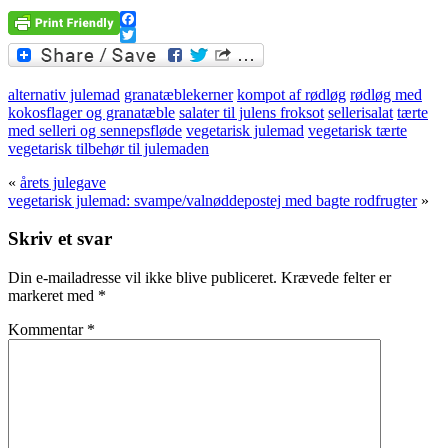
Facebook
Twitter
alternativ julemad
granatæblekerner
kompot af rødløg
rødløg med
kokosflager og granatæble
salater til julens froksot
sellerisalat
tærte
med selleri og sennepsfløde
vegetarisk julemad
vegetarisk tærte
vegetarisk tilbehør til julemaden
«
årets julegave
vegetarisk julemad: svampe/valnøddepostej med bagte rodfrugter
»
Skriv et svar
Din e-mailadresse vil ikke blive publiceret.
Krævede felter er
markeret med
*
Kommentar
*