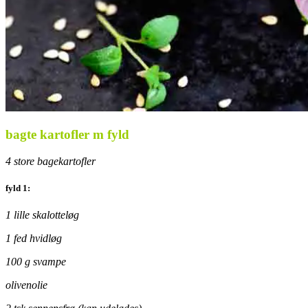
bagte kartofler m fyld
4 store bagekartofler
fyld 1:
1 lille skalotteløg
1 fed hvidløg
100 g svampe
olivenolie