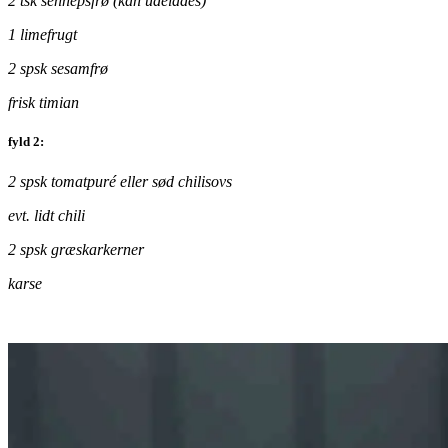
2 tsk sennepsfrø (kan udelades)
1 limefrugt
2 spsk sesamfrø
frisk timian
fyld 2:
2 spsk tomatpuré eller sød chilisovs
evt. lidt chili
2 spsk græskarkerner
karse