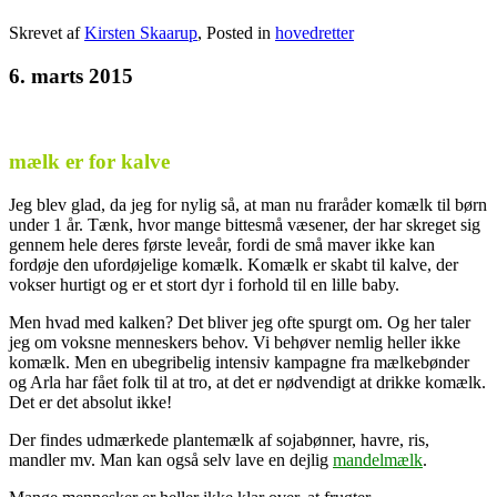
Skrevet af
Kirsten Skaarup
, Posted in
hovedretter
6. marts 2015
mælk er for kalve
Jeg blev glad, da jeg for nylig så, at man nu fraråder komælk til børn
under 1 år. Tænk, hvor mange bittesmå væsener, der har skreget sig
gennem hele deres første leveår, fordi de små maver ikke kan
fordøje den ufordøjelige komælk. Komælk er skabt til kalve, der
vokser hurtigt og er et stort dyr i forhold til en lille baby.
Men hvad med kalken? Det bliver jeg ofte spurgt om. Og her taler
jeg om voksne menneskers behov. Vi behøver nemlig heller ikke
komælk. Men en ubegribelig intensiv kampagne fra mælkebønder
og Arla har fået folk til at tro, at det er nødvendigt at drikke komælk.
Det er det absolut ikke!
Der findes udmærkede plantemælk af sojabønner, havre, ris,
mandler mv. Man kan også selv lave en dejlig
mandelmælk
.