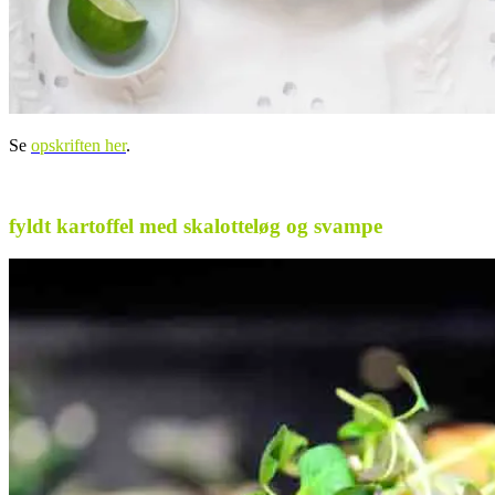
Se
opskriften her
.
fyldt kartoffel med skalotteløg og svampe