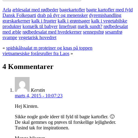
Arla
æblesalat med rødbeder
bagekartofler
bagte kartofler med fyld
Dansk Folkeparti
drab på dyr og menensker
dyremishandling
græskarkerner
kalk i frugter
kalk i grøntsager
kalk i vegetabilske
produkter
komælk til babyer
limefrugt
mælk sundt?
rødbedesalat
med æble
rødbedesalat med hvedekerner
sennepsfrø
sesamfrø
svampe
vegetarisk hovedret
«
spidskålssalat m proteiner og knas på toppen
vietnamesiske forårsruller fra Laos
»
4 Kommentarer
Kerstin
marts 4, 2015 - 10:07:23
Hej Kirsten.
Sikke nogle gode ideer til fyld til bagte kartofler. 🙂
De skal gemmes og prøves til forskellige lejligheder.
Tusind tak for inspirationen.