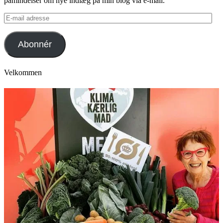
påmindelser om nye indlæg på min blog via e-mail.
E-
mail
adresse
Abonnér
Velkommen