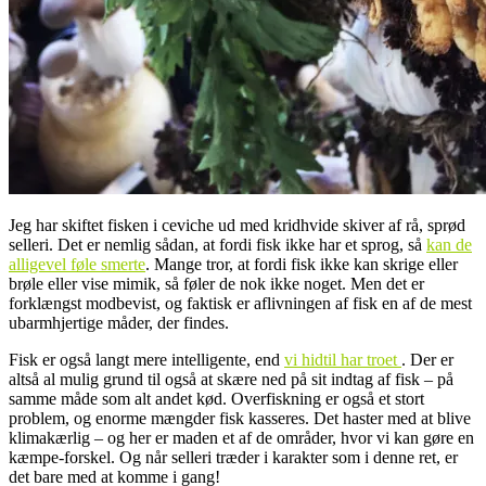
Jeg har skiftet fisken i ceviche ud med kridhvide skiver af rå, sprød
selleri. Det er nemlig sådan, at fordi fisk ikke har et sprog, så
kan de
alligevel føle smerte
. Mange tror, at fordi fisk ikke kan skrige eller
brøle eller vise mimik, så føler de nok ikke noget. Men det er
forklængst modbevist, og faktisk er aflivningen af fisk en af de mest
ubarmhjertige måder, der findes.
Fisk er også langt mere intelligente, end
vi hidtil har troet
. Der er
altså al mulig grund til også at skære ned på sit indtag af fisk – på
samme måde som alt andet kød. Overfiskning er også et stort
problem, og enorme mængder fisk kasseres. Det haster med at blive
klimakærlig – og her er maden et af de områder, hvor vi kan gøre en
kæmpe-forskel. Og når selleri træder i karakter som i denne ret, er
det bare med at komme i gang!