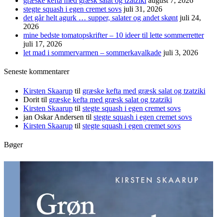
græske kefta med græsk salat og tzatziki
august 7, 2026
stegte squash i egen cremet sovs
juli 31, 2026
det går helt agurk … supper, salater og andet skønt
juli 24,
2026
mine bedste tomatopskrifter – 10 ideer til lette sommerretter
juli 17, 2026
let mad i sommervarmen – sommerkavalkade
juli 3, 2026
Seneste kommentarer
Kirsten Skaarup
til
græske kefta med græsk salat og tzatziki
Dorit
til
græske kefta med græsk salat og tzatziki
Kirsten Skaarup
til
stegte squash i egen cremet sovs
jan Oskar Andersen
til
stegte squash i egen cremet sovs
Kirsten Skaarup
til
stegte squash i egen cremet sovs
Bøger