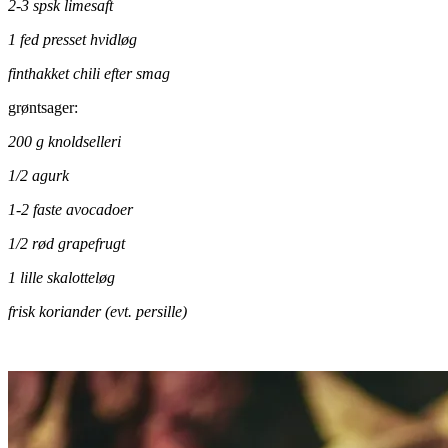
2-3 spsk limesaft
1 fed presset hvidløg
finthakket chili efter smag
grøntsager:
200 g knoldselleri
1/2 agurk
1-2 faste avocadoer
1/2 rød grapefrugt
1 lille skalotteløg
frisk koriander (evt. persille)
.