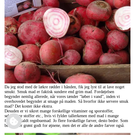
Da jeg stod med de lækre rødder i hånden, fik jeg lyst til at lave noget
smukt. Smuk mad er faktisk sundere end grim mad. Fordøjelsen
begynder nemlig allerede, når vores tænder “løber i vand”, inden vi
overhovedet begynder at smage på maden. Så hvorfor ikke servere smuk
mad? Det koster ikke ekstra.
Desuden er vi sikret mange forskellige vitaminer og sporstoffer,
sekundære stoffer etc., hvis vi fylder tallerkenen med mad i mange
farver, såkaldt regnbuemad. Jo flere forskellige farver, desto bedre. Som
bekendt er grønt godt for øjnene, men det er alle de andre farver også.