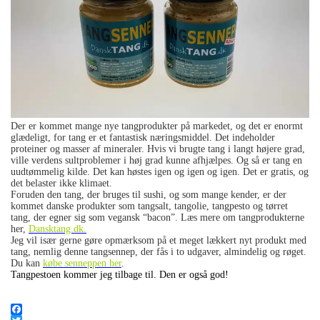
Der er kommet mange nye tangprodukter på markedet, og det er enormt
glædeligt, for tang er et fantastisk næringsmiddel. Det indeholder
proteiner og masser af mineraler. Hvis vi brugte tang i langt højere grad,
ville verdens sultproblemer i høj grad kunne afhjælpes. Og så er tang en
uudtømmelig kilde. Det kan høstes igen og igen og igen. Det er gratis, og
det belaster ikke klimaet.
Foruden den tang, der bruges til sushi, og som mange kender, er der
kommet danske produkter som tangsalt, tangolie, tangpesto og tørret
tang, der egner sig som vegansk “bacon”. Læs mere om tangprodukterne
her,
Dansktang.dk.
Jeg vil især gerne gøre opmærksom på et meget lækkert nyt produkt med
tang, nemlig denne tangsennep, der fås i to udgaver, almindelig og røget.
Du kan
købe senneppen her
.
Tangpestoen kommer jeg tilbage til. Den er også god!
.