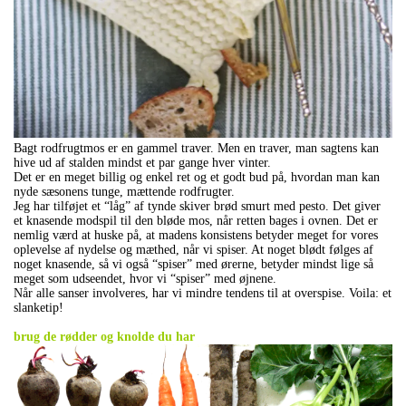
Bagt rodfrugtmos er en gammel traver. Men en traver, man sagtens kan
hive ud af stalden mindst et par gange hver vinter.
Det er en meget billig og enkel ret og et godt bud på, hvordan man kan
nyde sæsonens tunge, mættende rodfrugter.
Jeg har tilføjet et “låg” af tynde skiver brød smurt med pesto. Det giver
et knasende modspil til den bløde mos, når retten bages i ovnen. Det er
nemlig værd at huske på, at madens konsistens betyder meget for vores
oplevelse af nydelse og mæthed, når vi spiser. At noget blødt følges af
noget knasende, så vi også “spiser” med ørerne, betyder mindst lige så
meget som udseendet, hvor vi “spiser” med øjnene.
Når alle sanser involveres, har vi mindre tendens til at overspise. Voila: et
slanketip!
.
brug de rødder og knolde du har