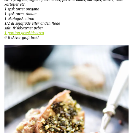
kartofler etc.
1 spsk tørret oregano
1 spsk tørret timian
1 økologisk citron
1/2 dl sojafløde eller anden fløde
salt, friskkværnet peber
1 portion grønkålspesto
6-8 skiver groft brød
.