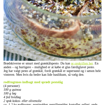
Brødskiverne er smurt med grønkålspesto. Du kan
se opskriften her
. En
anden – og hurtigere – mulighed er at købe et glas færdiglavet pesto.
Jeg har valgt pesto af grønkål, fordi grønkål er supersund og i sæson hele
vinteren. Men hvis du bedre kan lide basilikum, så vælg den.
.
rodfrugtmos indbagt med sprødt pestolåg
(4 personer)
100 g quinoa
100 g løg
4 fed hvidløg
2 spsk kokos- eller olivenolie
ca. 1,2 kg rodfrugter: pastinakker, persillerødder, kartofler, selleri, søde