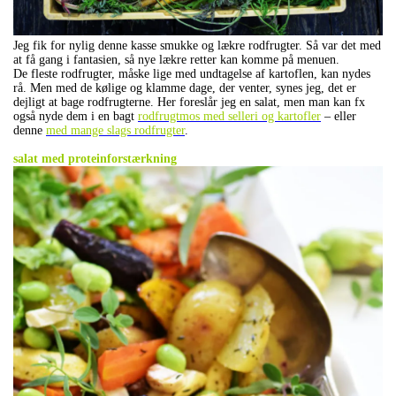
Jeg fik for nylig denne kasse smukke og lækre rodfrugter. Så var det med
at få gang i fantasien, så nye lækre retter kan komme på menuen.
De fleste rodfrugter, måske lige med undtagelse af kartoflen, kan nydes
rå. Men med de kølige og klamme dage, der venter, synes jeg, det er
dejligt at bage rodfrugterne. Her foreslår jeg en salat, men man kan fx
også nyde dem i en bagt
rodfrugtmos med selleri og kartofler
– eller
denne
med mange slags rodfrugter
.
.
salat med proteinforstærkning