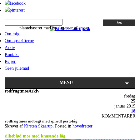
Søg
plantebaseret mad med masser af smag
Om mig
Om opskrifterne
Arkiv
Kontakt
Rejser
Grøn julemad
MENU
rodfrugtmosArkiv
fredag
25
januar 2019
18
KOMMENTARER
rodfrugtmos indbagt med sprødt pestolåg
Skrevet af
Kirsten Skaarup
, Posted in
hovedretter
.
silkeblød mos med knasende låg