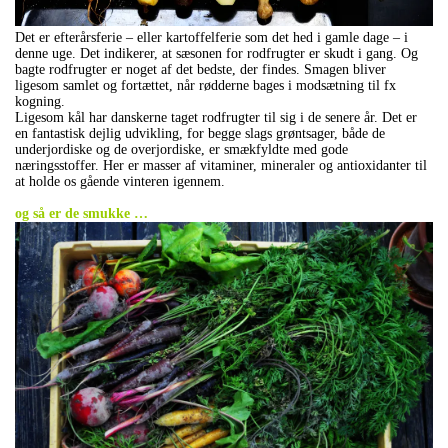
Det er efterårsferie – eller kartoffelferie som det hed i gamle dage – i
denne uge. Det indikerer, at sæsonen for rodfrugter er skudt i gang. Og
bagte rodfrugter er noget af det bedste, der findes. Smagen bliver
ligesom samlet og fortættet, når rødderne bages i modsætning til fx
kogning.
Ligesom kål har danskerne taget rodfrugter til sig i de senere år. Det er
en fantastisk dejlig udvikling, for begge slags grøntsager, både de
underjordiske og de overjordiske, er smækfyldte med gode
næringsstoffer. Her er masser af vitaminer, mineraler og antioxidanter til
at holde os gående vinteren igennem.
.
og så er de smukke …