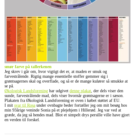
smør farve på tallerkenen
Jeg skrev i går om, hvor vigtigt det er, at maden er smuk og
farvestrålende. Rigtig mange essentielle stoffer gemmer sig i
grøntsagernes skal og overflade, og så er de mange kulører så smukke at
se på.
Økologisk Landsforening
har udgivet
denne plakat
, der dels viser den
sunde, farvestrålende mad, dels viser hvornår grøntsagerne er i sæson.
Plakaten fra Økologisk Landsforening er oven i købet støttet af EU.
I mit
svar til Rosa
under ovnbagte beder fortæller jeg om mit besøg hos
min 93årige veninde Sonia på et plejehjem i Hillerød. Jeg var ved at
græde, da jeg så hendes mad. Blot et simpelt drys persille ville have gjort
en verden til forskel.