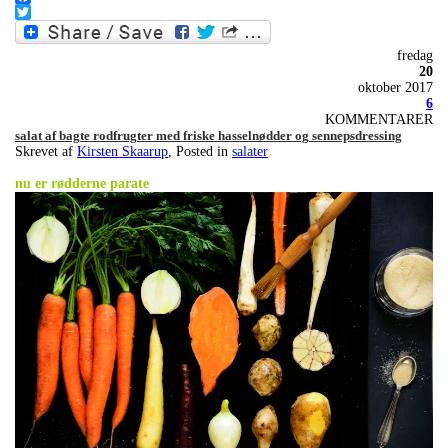
Facebook
Twitter
fredag
20
oktober 2017
6
KOMMENTARER
salat af bagte rodfrugter med friske hasselnødder og sennepsdressing
Skrevet af
Kirsten Skaarup
, Posted in
salater
.
nu er rødderne parate