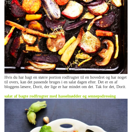
Hvis du har bagt en større portion rodfrugter til en hovedret og har noget
til overs, kan det passende bruges i en salat dagen efter. Det er en af
bloggens læsere, Dorit, der lige er har mindet om det. Tak for det, Dorit.
.
salat af bagte rodfrugter med hasselnødder og sennepsdressing