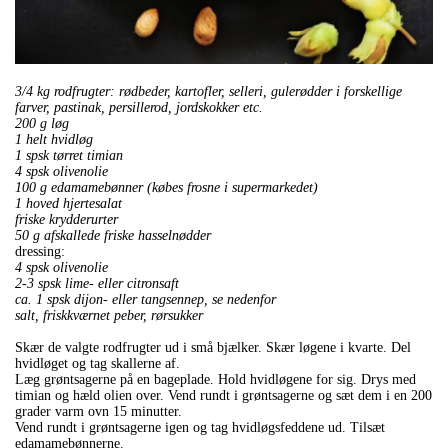
3/4 kg rodfrugter: rødbeder, kartofler, selleri, gulerødder i forskellige
farver, pastinak, persillerod, jordskokker etc.
200 g løg
1 helt hvidløg
1 spsk tørret timian
4 spsk olivenolie
100 g edamamebønner (købes frosne i supermarkedet)
1 hoved hjertesalat
friske krydderurter
50 g afskallede friske hasselnødder
dressing:
4 spsk olivenolie
2-3 spsk lime- eller citronsaft
ca. 1 spsk dijon- eller tangsennep, se nedenfor
salt, friskkværnet peber, rørsukker
Skær de valgte rodfrugter ud i små bjælker. Skær løgene i kvarte. Del
hvidløget og tag skallerne af.
Læg grøntsagerne på en bageplade. Hold hvidløgene for sig. Drys med
timian og hæld olien over. Vend rundt i grøntsagerne og sæt dem i en 200
grader varm ovn 15 minutter.
Vend rundt i grøntsagerne igen og tag hvidløgsfeddene ud. Tilsæt
edamamebønnerne.