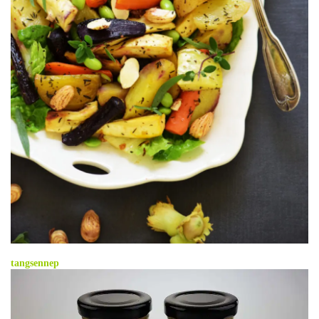
.
tangsennep