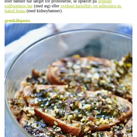
eller bønner har sørget for proteinerne, se opskrift på
ovnbagt
rodfrugtmos her
(med æg) eller
ovnbagt kartoffel- og sellerimos m.
baked beans
(med kidneybønner).
.
grønkålspesto