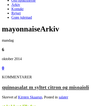
Om opskrifterne
Arkiv
Kontakt
Rejser
Grøn julemad
mayonnaiseArkiv
mandag
6
oktober 2014
0
KOMMENTARER
quinoasalat m syltet citron og misoaioli
Skrevet af
Kirsten Skaarup
, Posted in
salater