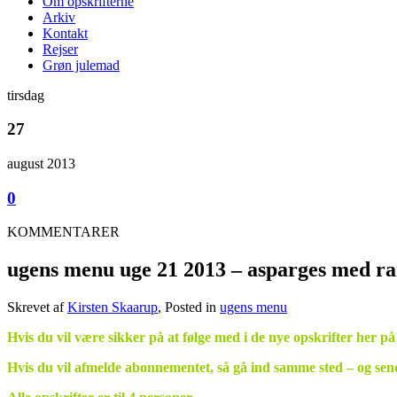
Om opskrifterne
Arkiv
Kontakt
Rejser
Grøn julemad
tirsdag
27
august 2013
0
KOMMENTARER
ugens menu uge 21 2013 – asparges med r
Skrevet af
Kirsten Skaarup
, Posted in
ugens menu
Hvis du vil være sikker på at følge med i de nye opskrifter her på
Hvis du vil afmelde abonnementet, så gå ind samme sted – og sen