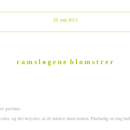
________________________________________________________
29. maj 2013
________________________________________________________
r a m s l ø g e n e b l o m s t r e r
rre portion.
der, og det betyder, at de lakker mod enden. Pludselig en dag ind