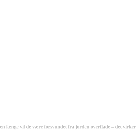
________________________________________________________
________________________________________________________
en længe vil de være forsvundet fra jorden overflade – det virker