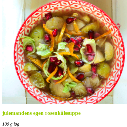
julemandens egen rosenkålssuppe
100 g løg