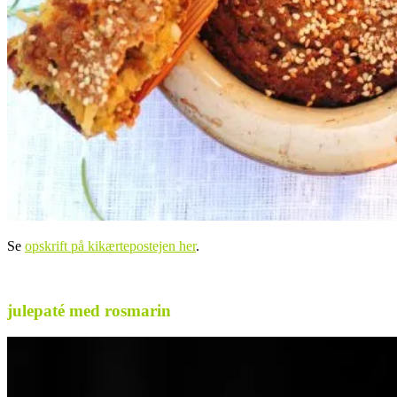
Se
opskrift på kikærtepostejen her
.
.
julepaté med rosmarin