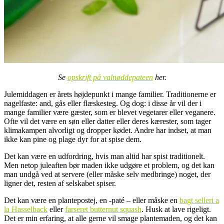
Se
opskrift på valnøddepateen
her.
Julemiddagen er årets højdepunkt i mange familier. Traditionerne er
nagelfaste: and, gås eller flæskesteg. Og dog: i disse år vil der i
mange familier være gæster, som er blevet vegetarer eller veganere.
Ofte vil det være en søn eller datter eller deres kærester, som tager
klimakampen alvorligt og dropper kødet. Andre har indset, at man
ikke kan pine og plage dyr for at spise dem.
Det kan være en udfordring, hvis man altid har spist traditionelt.
Men netop juleaften bør maden ikke udgøre et problem, og det kan
man undgå ved at servere (eller måske selv medbringe) noget, der
ligner det, resten af selskabet spiser.
Det kan være en plantepostej, en -paté – eller måske en
bagt selleri a
la Hasselback
eller
farseret butternut squash
. Husk at lave rigeligt.
Det er min erfaring, at alle gerne vil smage plantemaden, og det kan