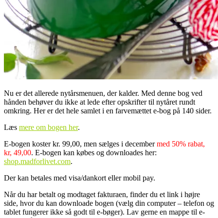
Nu er det allerede nytårsmenuen, der kalder. Med denne bog ved
hånden behøver du ikke at lede efter opskrifter til nytåret rundt
omkring. Her er det hele samlet i en farvemættet e-bog på 140 sider.
Læs
mere om bogen her
.
E-bogen koster kr. 99,00, men sælges i december
med 50% rabat,
kr, 49,00
. E-bogen kan købes og downloades her:
shop.madforlivet.com
.
Der kan betales med visa/dankort eller mobil pay.
Når du har betalt og modtaget fakturaen, finder du et link i højre
side, hvor du kan downloade bogen (vælg din computer – telefon og
tablet fungerer ikke så godt til e-bøger). Lav gerne en mappe til e-