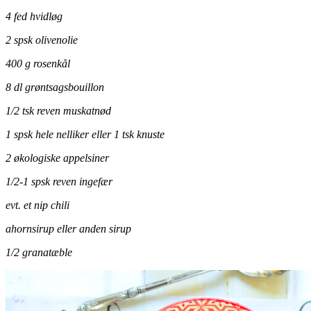
4 fed hvidløg
2 spsk olivenolie
400 g rosenkål
8 dl grøntsagsbouillon
1/2 tsk reven muskatnød
1 spsk hele nelliker eller 1 tsk knuste
2 økologiske appelsiner
1/2-1 spsk reven ingefær
evt. et nip chili
ahornsirup eller anden sirup
1/2 granatæble