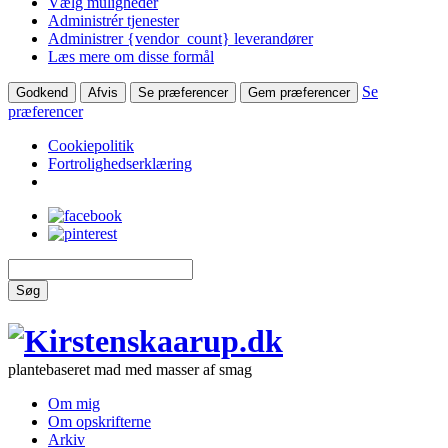
Vælg muligheder
Administrér tjenester
Administrer {vendor_count} leverandører
Læs mere om disse formål
Se
Godkend
Afvis
Se præferencer
Gem præferencer
præferencer
Cookiepolitik
Fortrolighedserklæring
Søg
plantebaseret mad med masser af smag
Om mig
Om opskrifterne
Arkiv