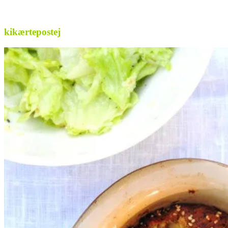
.
kikærtepostej