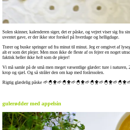
Solen skinner, kalenderen siger, det er påske, og vejret viser sig fra s
uventet gave, er der ikke stor forskel på hverdage og helligdage.
Træer og buske springer ud fra minut til minut. Jeg er omgivet af lyse
alt er som det plejer. Men mon ikke de fleste af os fejrer en noget u
faktisk heller ikke
helt
som de plejer!
Vi må samle på de små men meget væsentlige glæder: ture i naturen, 
krop og sjæl. Og så stråler den om kap med forårssolen.
Rigtig glædelig påske 🌱🐣🐥🌱🐣🐥🌱🐣🐥🌱🐣🐥🌱🐣🐥🌱🐣🐥
.
gulerødder med appelsin