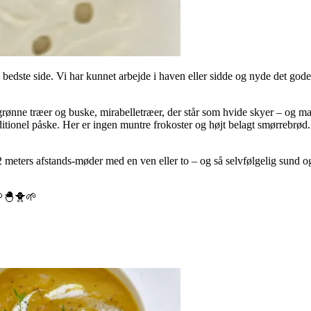
in bedste side. Vi har kunnet arbejde i haven eller sidde og nyde det gode
grønne træer og buske, mirabelletræer, der står som hvide skyer – og ma
traditionel påske. Her er ingen muntre frokoster og højt belagt smørre
2 meters afstands-møder med en ven eller to – og så selvfølgelig sund
🌱🐣🐥🌱