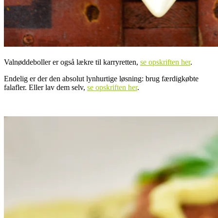
Valnøddeboller er også lækre til karryretten,
se opskriften her
.
Endelig er der den absolut lynhurtige løsning: brug færdigkøbte
falafler. Eller lav dem selv,
se opskriften her
.
.