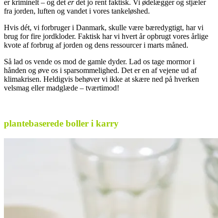
er kriminelt – og det
er
det jo rent faktisk. Vi ødelægger og stjæler
fra jorden, luften og vandet i vores tankeløshed.
Hvis dét, vi forbruger i Danmark, skulle være bæredygtigt, har vi
brug for fire jordkloder. Faktisk har vi hvert år opbrugt vores årlige
kvote af forbrug af jorden og dens ressourcer i marts måned.
Så lad os vende os mod de gamle dyder. Lad os tage mormor i
hånden og øve os i sparsommelighed. Det er en af vejene ud af
klimakrisen. Heldigvis behøver vi ikke at skære ned på hverken
velsmag eller madglæde – tværtimod!
og .
plantebaserede boller i karry