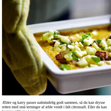
Æbler og karry passer ualmindelig godt sammen, så du kan drysse
retten med små terninger af æble vendt i lidt citronsaft. Eller du kan