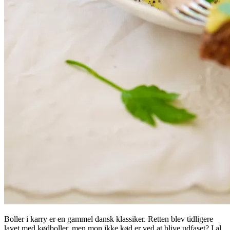
Boller i karry er en gammel dansk klassiker. Retten blev tidligere
lavet med kødboller, men mon ikke kød er ved at blive udfaset? I al