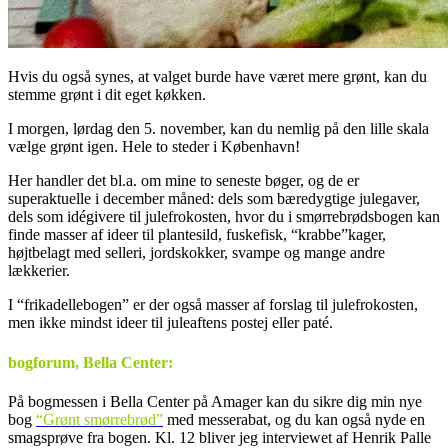
Hvis du også synes, at valget burde have været mere grønt, kan du
stemme grønt i dit eget køkken.
I morgen, lørdag den 5. november, kan du nemlig på den lille skala
vælge grønt igen. Hele to steder i København!
Her handler det bl.a. om mine to seneste bøger, og de er
superaktuelle i december måned: dels som bæredygtige julegaver,
dels som idégivere til julefrokosten, hvor du i smørrebrødsbogen kan
finde masser af ideer til plantesild, fuskefisk, “krabbe”kager,
højtbelagt med selleri, jordskokker, svampe og mange andre
lækkerier.
I “frikadellebogen” er der også masser af forslag til julefrokosten,
men ikke mindst ideer til juleaftens postej eller paté.
bogforum, Bella Center:
På bogmessen i Bella Center på Amager kan du sikre dig min nye
bog
“Grønt smørrebrød”
med messerabat, og du kan også nyde en
smagsprøve fra bogen. Kl. 12 bliver jeg interviewet af Henrik Palle