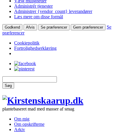
Vælg muligheder
Administrér tjenester
Administrer {vendor_count} leverandører
Læs mere om disse formål
Se
Godkend
Afvis
Se præferencer
Gem præferencer
præferencer
Cookiepolitik
Fortrolighedserklæring
Søg
plantebaseret mad med masser af smag
Om mig
Om opskrifterne
Arkiv