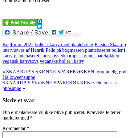
komme æblerne i sovsen.
.
Facebook
Twitter
Bogforum 2022
boller i karry med planteboller
Kirsten Skaarup
interviewes af Henrik Palle på bogmessen
plantebaseret boller i
karry
plantebaseret karrysovs
Skaarups skønne sparekøkken
vegansk karrysovs
veganske boller i karry
«
SKAARUP’S SKØNNE SPAREKØKKEN: gruuuuelig god
Halloweensuppe
SKAARUP’S SKØNNE SPAREKØKKEN: vietnamesisk
phosuppe
»
Skriv et svar
Din e-mailadresse vil ikke blive publiceret.
Krævede felter er
markeret med
*
Kommentar
*