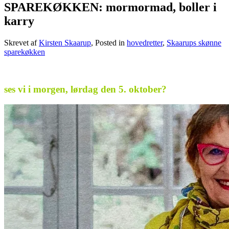
SPAREKØKKEN: mormormad, boller i
karry
Skrevet af
Kirsten Skaarup
, Posted in
hovedretter
,
Skaarups skønne
sparekøkken
.
ses vi i morgen, lørdag den 5. oktober?