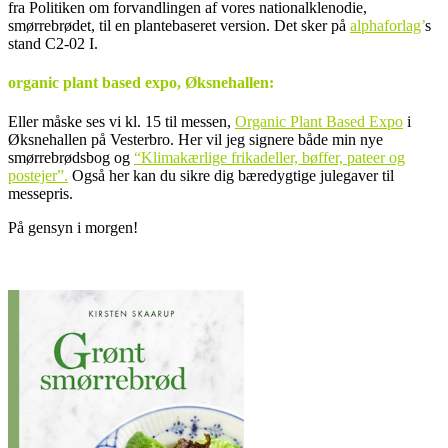
fra Politiken om forvandlingen af vores nationalklenodie,
smørrebrødet, til en plantebaseret version. Det sker på
alphaforlag
’
s
stand C2-02 I.
organic plant based expo, Øksnehallen:
Eller måske ses vi kl. 15 til messen,
Organic Plant Based Expo
i
Øksnehallen på Vesterbro. Her vil jeg signere både min nye
smørrebrødsbog og
“Klimakærlige frikadeller, bøffer, pateer og
postejer”.
Også her kan du sikre dig bæredygtige julegaver til
messepris.
På gensyn i morgen!