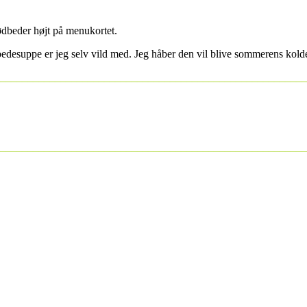
rødbeder højt på menukortet.
bedesuppe er jeg selv vild med. Jeg håber den vil blive sommerens ko
________________________________________________________
________________________________________________________