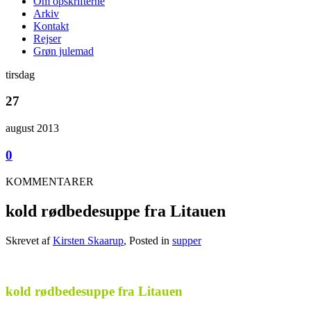
Om opskrifterne
Arkiv
Kontakt
Rejser
Grøn julemad
tirsdag
27
august 2013
0
KOMMENTARER
kold rødbedesuppe fra Litauen
Skrevet af
Kirsten Skaarup
, Posted in
supper
.
kold rødbedesuppe fra Litauen