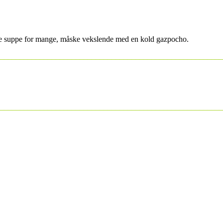
lde suppe for mange, måske vekslende med en kold gazpocho.
________________________________________________________
________________________________________________________