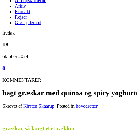
Om opskrifterne
Arkiv
Kontakt
Rejser
Grøn julemad
fredag
18
oktober 2024
0
KOMMENTARER
bagt græskar med quinoa og spicy yoghurt
Skrevet af
Kirsten Skaarup
, Posted in
hovedretter
.
græskar så langt øjet rækker