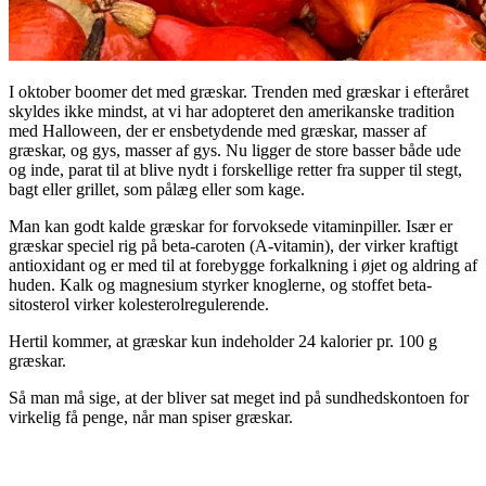
I oktober boomer det med græskar. Trenden med græskar i efteråret
skyldes ikke mindst, at vi har adopteret den amerikanske tradition
med Halloween, der er ensbetydende med græskar, masser af
græskar, og gys, masser af gys. Nu ligger de store basser både ude
og inde, parat til at blive nydt i forskellige retter fra supper til stegt,
bagt eller grillet, som pålæg eller som kage.
Man kan godt kalde græskar for forvoksede vitaminpiller. Især er
græskar speciel rig på beta-caroten (A-vitamin), der virker kraftigt
antioxidant og er med til at forebygge forkalkning i øjet og aldring af
huden. Kalk og magnesium styrker knoglerne, og stoffet beta-
sitosterol virker kolesterolregulerende.
Hertil kommer, at græskar kun indeholder 24 kalorier pr. 100 g
græskar.
Så man må sige, at der bliver sat meget ind på sundhedskontoen for
virkelig få penge, når man spiser græskar.
.