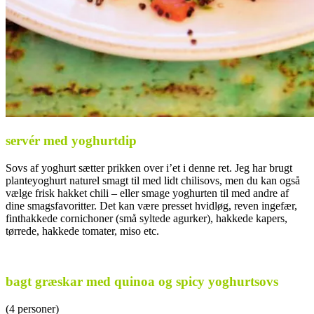
servér med yoghurtdip
Sovs af yoghurt sætter prikken over i’et i denne ret. Jeg har brugt
planteyoghurt naturel smagt til med lidt chilisovs, men du kan også
vælge frisk hakket chili – eller smage yoghurten til med andre af
dine smagsfavoritter. Det kan være presset hvidløg, reven ingefær,
finthakkede cornichoner (små syltede agurker), hakkede kapers,
tørrede, hakkede tomater, miso etc.
..
bagt græskar med quinoa og spicy yoghurtsovs
(4 personer)