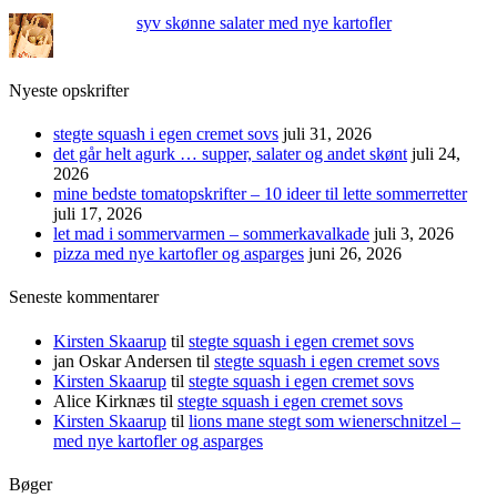
syv skønne salater med nye kartofler
Nyeste opskrifter
stegte squash i egen cremet sovs
juli 31, 2026
det går helt agurk … supper, salater og andet skønt
juli 24,
2026
mine bedste tomatopskrifter – 10 ideer til lette sommerretter
juli 17, 2026
let mad i sommervarmen – sommerkavalkade
juli 3, 2026
pizza med nye kartofler og asparges
juni 26, 2026
Seneste kommentarer
Kirsten Skaarup
til
stegte squash i egen cremet sovs
jan Oskar Andersen
til
stegte squash i egen cremet sovs
Kirsten Skaarup
til
stegte squash i egen cremet sovs
Alice Kirknæs
til
stegte squash i egen cremet sovs
Kirsten Skaarup
til
lions mane stegt som wienerschnitzel –
med nye kartofler og asparges
Bøger