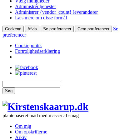
Vælg muligheder
Administrér tjenester
Administrer {vendor_count} leverandører
Læs mere om disse formål
Se
Godkend
Afvis
Se præferencer
Gem præferencer
præferencer
Cookiepolitik
Fortrolighedserklæring
Søg
plantebaseret mad med masser af smag
Om mig
Om opskrifterne
Arkiv