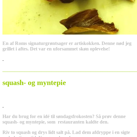
En af Roms signaturgrøntsager er artiskokken. Denne nød jeg
grillet i aftes. Det var en uforsammet skøn oplevelse!
.
_______________________________________________________
squash- og myntepie
.
Har du brug for en idé til søndagsfrokosten? Så prøv denne
squash- og myntepie, som restauranten kaldte den.
Riv to squash og drys lidt salt på. Lad dem afdryppe i en sigte