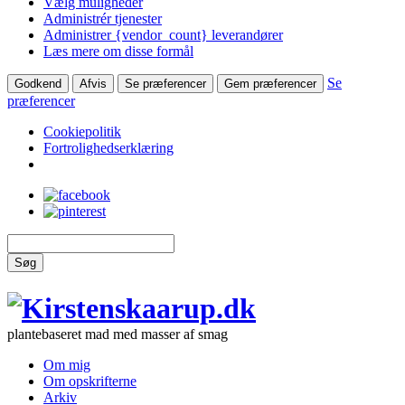
Vælg muligheder
Administrér tjenester
Administrer {vendor_count} leverandører
Læs mere om disse formål
Se
Godkend
Afvis
Se præferencer
Gem præferencer
præferencer
Cookiepolitik
Fortrolighedserklæring
Søg
plantebaseret mad med masser af smag
Om mig
Om opskrifterne
Arkiv