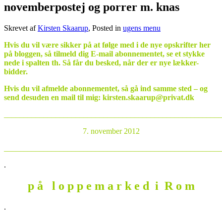
novemberpostej og porrer m. knas
Skrevet af
Kirsten Skaarup
, Posted in
ugens menu
Hvis du vil være sikker på at følge med i de nye opskrifter her
på bloggen, så tilmeld dig E-mail abonnementet, se et stykke
nede i spalten th. Så får du besked, når der er nye lækker-
bidder.
Hvis du vil afmelde abonnementet, så gå ind samme sted – og
send desuden en mail til mig: kirsten.skaarup@privat.dk
_______________________________________________________
7. november 2012
_______________________________________________________
.
p å l o p p e m a r k e d i R o m
.