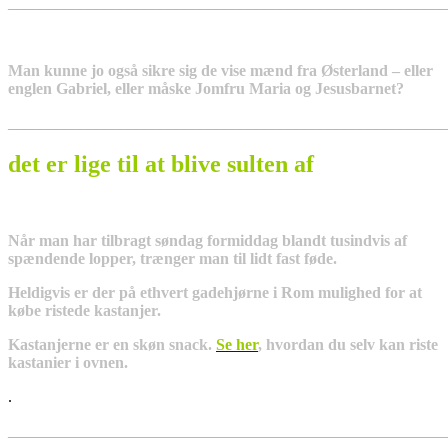
_______________________________________________________
Man kunne jo også sikre sig de vise mænd fra Østerland – eller
englen Gabriel, eller måske Jomfru Maria og Jesusbarnet?
_______________________________________________________
det
er lige til at blive sulten af
Når man har tilbragt søndag formiddag blandt tusindvis af
spændende lopper, trænger man til lidt fast føde.
Heldigvis er der på ethvert gadehjørne i Rom mulighed for at
købe ristede kastanjer.
Kastanjerne er en skøn snack.
Se her
, hvordan du selv kan riste
kastanier i ovnen.
.
_______________________________________________________