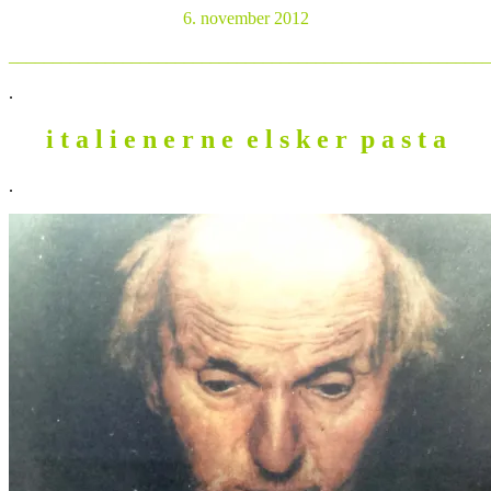
6. november 2012
_______________________________________________________
.
i t a l i e n e r n e e l s k e r p a s t a
.