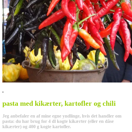
.
pasta med kikærter, kartofler og chili
Jeg anbefaler en af mine egne yndlinge, hvis det handler om
pasta: du har brug for 4 dl kogte kikærter (eller en dåse
kikærter) og 400 g kogte kartofler.