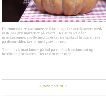
De romerske restauranter er ikke bange for at reklamere med,
at de har græskarretter på kortet. Her serveres både
græskarsuppe, risotto med græskar (se opskrift længere nede
på denne side), tærter med græskar mv.
Tænk, hvis man kunne gå ind på en dansk restaurant og
bestille en græskarret. Det er den rene utopi!
.
.
_______________________________________________________
4. november 2012
_______________________________________________________
.