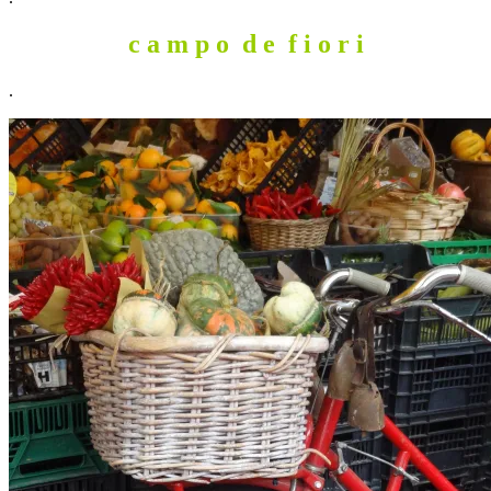
c a m p o d
e
f i o r i
.