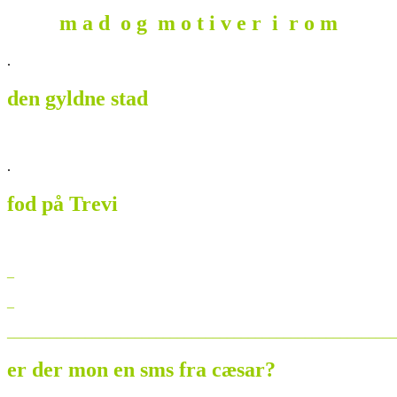
m a d o g m o t i v e r i r o m
.
den gyldne stad
.
fod på Trevi
_
_
_______________________________________________________
er der mon en sms fra cæsar?