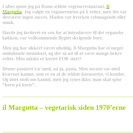
I aftes spiste jeg på Roms ældste vegetarrestaurant,
Il
Margutta
. Jeg valgte en veganermenu på 6 retter, men det var
desværre ingen succes. Maden var hverken velsmagende eller
smuk.
Havde jeg inviteret en ven for at introducere til det veganske
køkken, var vedkommende flygtet skrigende bort.
Men jeg har sikkert været uheldig. Il Margutta har et meget
omfattende menukort, og der så ud til at være mange lækre
retter. Men måske er kortet FOR stort?
Denne pastaret var med, nå ja, pasta. Men sovsen var med
kværnet kamut, som er en af de ældste kornsorter, vi kender.
Og intet ondt om kamut, men jeg synes ikke, man skal spise
“korn på korn”.
_______________________________________________________
il Margutta – vegetarisk siden 1970’erne
_______________________________________________________