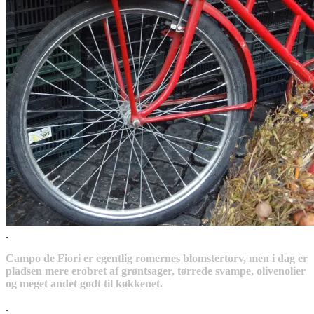
.
Campo de Fiori er egentlig romernes blomstertorv, men i dag er
pladsen mere erobret af grøntsager, tørrede svampe, olivenolier
og meget andet godt til køkkenet.
.