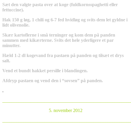
Sæt den valgte pasta over at koge (fuldkornsspaghetti eller
fettuccine).
Hak 150 g løg, 1 chili og 6-7 fed hvidløg og svits dem let gyldne i
lidt olivenolie.
Skær kartoflerne i små terninger og kom dem på panden
sammen med kikærterne. Svits det hele yderligere et par
minutter.
Hæld 1-2 dl kogevand fra pastaen på panden og tilsæt et drys
salt.
Vend et bundt hakket persille i blandingen.
Afdryp pastaen og vend den i “sovsen” på panden.
.
_______________________________________________________
5. november 2012
_______________________________________________________
.