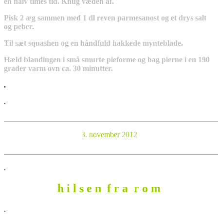
en halv times tid. Knug væden af.
Pisk 2 æg sammen med 1 dl reven parmesanost og et drys salt
og peber.
Til sæt squashen og en håndfuld hakkede mynteblade.
Hæld blandingen i små smurte pieforme og bag pierne i en 190
grader varm ovn ca. 30 minutter.
.
.
_______________________________________________________
3. november 2012
_______________________________________________________
.
h i l s e n f r a r o m
.