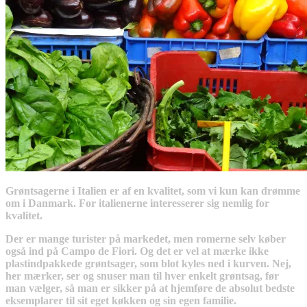
Grøntsagerne i Italien er af en kvalitet, som vi kun kan drømme
om i Danmark. For italienerne interesserer sig nemlig for
kvalitet.
Der er mange turister på markedet, men romerne selv køber
også ind på Campo de Fiori. Og det er vel at mærke ikke
plastindpakkede grøntsager, som blot kyles ned i kurven. Nej,
her mærker, ser og snuser man til hver enkelt grøntsag, før
man vælger, så man er sikker på at hjemføre de absolut bedste
eksemplarer til sit eget køkken og sin egen familie.