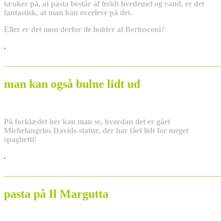
tænker på, at pasta består af hvidt hvedemel og vand, er det
fantastisk, at man kan overleve på det.
Eller er det mon derfor de holder af Berlusconi?
.
_______________________________________________________
man kan også bulne lidt ud
På forklædet her kan man se, hvordan det er gået
Michelangelos Davids-statue, der har fået lidt for meget
spaghetti!
.
_______________________________________________________
pasta på Il Margutta