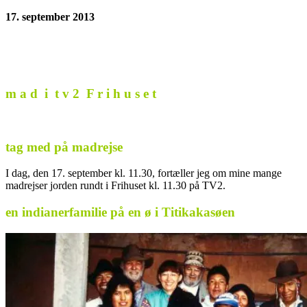
17. september 2013
m a d i t v 2 F r i h u s e t
tag med på madrejse
I dag, den 17. september kl. 11.30, fortæller jeg om mine mange
madrejser jorden rundt i Frihuset kl. 11.30 på TV2.
en indianerfamilie på en ø i Titikakasøen