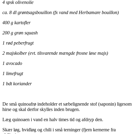
4 spsk olivenolie
ca. 8 dl grøntsagsbouillon (fx vand med Herbamare bouillon)
400 g kartofler
200 g grøn squash
1 rød peberfrugt
2 majskolber (evt. tilsvarende mængde frosne løse majs)
1 avocado
1 limefrugt
1 bdt koriander
De små quinoafrø indeholder et sæbelignende stof (saponin) ligesom
hirse og skal derfor skylles inden brugen.
Læg quinoaen i vand en halv times tid og afdryp den.
Skær løg, hvidløg og chili i små terninger (fjern kernerne fra