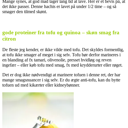
Mange synes, at god mad tager lang tid at lave. Her er et bevis på, at
det ikke passer. Denne hachis er lavet på under 1/2 time – og så
smager den tilmed skønt.
gode proteiner fra tofu og quinoa – skøn smag fra
citron
De fleste jeg kender, er ikke vilde med tofu. Det skyldes formentlig,
at tofu ikke smager af meget i sig selv. Tofu bør derfor marineres i
en blanding af fx tamari, olivenolie, presset hvidløg og reven
ingefær – eller køb tofu med smag, fx med krydderurter eller røget.
Det er dog ikke nødvendigt at marinere tofuen i denne ret, der har
mange smagsnuancer i sig selv. Er du ægte anti-tofu, kan du bytte
tofuen ud med kikærter eller kidneybønner.