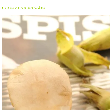
s v a m p e o g n ø d d e r