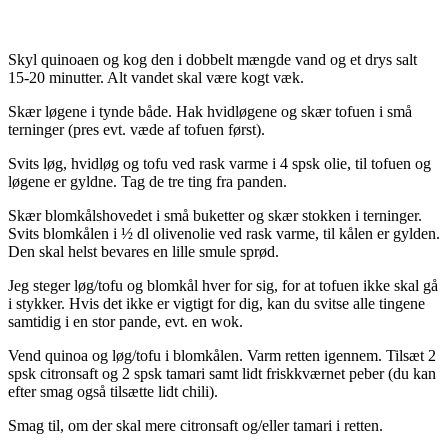
Skyl quinoaen og kog den i dobbelt mængde vand og et drys salt
15-20 minutter. Alt vandet skal være kogt væk.
Skær løgene i tynde både. Hak hvidløgene og skær tofuen i små
terninger (pres evt. væde af tofuen først).
Svits løg, hvidløg og tofu ved rask varme i 4 spsk olie, til tofuen og
løgene er gyldne. Tag de tre ting fra panden.
Skær blomkålshovedet i små buketter og skær stokken i terninger.
Svits blomkålen i ½ dl olivenolie ved rask varme, til kålen er gylden.
Den skal helst bevares en lille smule sprød.
Jeg steger løg/tofu og blomkål hver for sig, for at tofuen ikke skal gå
i stykker. Hvis det ikke er vigtigt for dig, kan du svitse alle tingene
samtidig i en stor pande, evt. en wok.
Vend quinoa og løg/tofu i blomkålen. Varm retten igennem. Tilsæt 2
spsk citronsaft og 2 spsk tamari samt lidt friskkværnet peber (du kan
efter smag også tilsætte lidt chili).
Smag til, om der skal mere citronsaft og/eller tamari i retten.