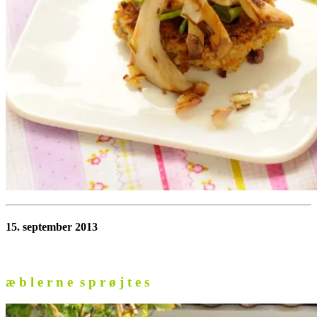
15. september 2013
æ b l e r n e s p r ø j t e s