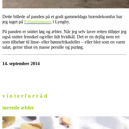
Dette billede af panden på et godt gammeldags brændekomfur har
jeg taget på
Frilandsmuseet
i Lyngby.
På panden er snittet løg og æbler. Når jeg selv laver retten tilføjer jeg
også snittet fennikel og/eller lidt hvidkål. Det er en dejlig nem ret
som tilbehør til linse- eller bønnefrikadeller – eller blot som en varm
salat, gerne tilsat en masse persille og purløg.
14. september 2014
v i n t e r f o r r å d
tørrede æbler