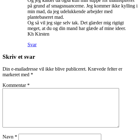
Og jeg kalder da også kun min suppe for thaiinspireret
på grund af smagsnuancerne. Jeg kommer ikke kylling i
min mad, da jeg udelukkende arbejder med
plantebaseret mad.
Og så vil jeg sige selv tak. Det glæder mig rigtigt
meget, at du og din mand har glæde af mine ideer.
Kh Kirsten
Svar
Skriv et svar
Din e-mailadresse vil ikke blive publiceret.
Krævede felter er
markeret med
*
Kommentar
*
Navn
*