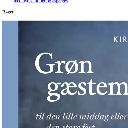
med nye kartofler og asparges
Bøger