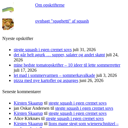
Om opskrifterne
ovnbagt "spaghetti" af squash
Nyeste opskrifter
stegte squash i egen cremet sovs
juli 31, 2026
det går helt agurk … supper, salater og andet skønt
juli 24,
2026
mine bedste tomatopskrifter – 10 ideer til lette sommerretter
juli 17, 2026
let mad i sommervarmen – sommerkavalkade
juli 3, 2026
pizza med nye kartofler og asparges
juni 26, 2026
Seneste kommentarer
Kirsten Skaarup
til
stegte squash i egen cremet sovs
jan Oskar Andersen
til
stegte squash i egen cremet sovs
Kirsten Skaarup
til
stegte squash i egen cremet sovs
Alice Kirknæs
til
stegte squash i egen cremet sovs
Kirsten Skaarup
til
lions mane stegt som wienerschnitzel –