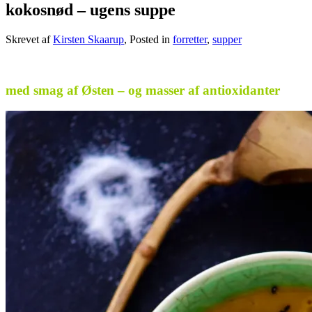
kokosnød – ugens suppe
Skrevet af
Kirsten Skaarup
, Posted in
forretter
,
supper
.
med smag af Østen – og masser af antioxidanter