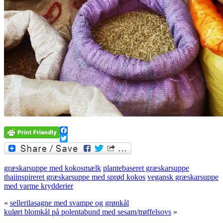
Facebook
Twitter
græskarsuppe med kokosmælk
plantebaseret græskarsuppe
thaiinspireret græskarsuppe med sprød kokos
vegansk græskarsuppe
med varme krydderier
«
sellerilasagne med svampe og grønkål
kulørt blomkål på polentabund med sesam/trøffelsovs
»