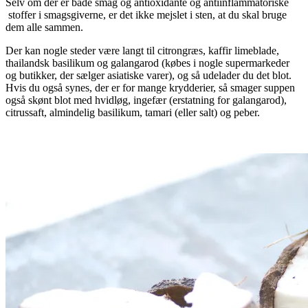
Selv om der er både smag og antioxidante og antiinflammatoriske
stoffer i smagsgiverne, er det ikke mejslet i sten, at du skal bruge
dem alle sammen.
Der kan nogle steder være langt til citrongræs, kaffir limeblade,
thailandsk basilikum og galangarod (købes i nogle supermarkeder
og butikker, der sælger asiatiske varer), og så udelader du det blot.
Hvis du også synes, der er for mange krydderier, så smager suppen
også skønt blot med hvidløg, ingefær (erstatning for galangarod),
citrussaft, almindelig basilikum, tamari (eller salt) og peber.
.