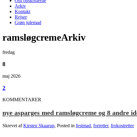
Om opskrifterne
Arkiv
Kontakt
Rejser
Grøn julemad
ramsløgcremeArkiv
fredag
8
maj 2026
2
KOMMENTARER
nye asparges med ramsløgcreme og 8 andre ide
Skrevet af
Kirsten Skaarup
, Posted in
festmad
,
forretter
,
frokostretter
.