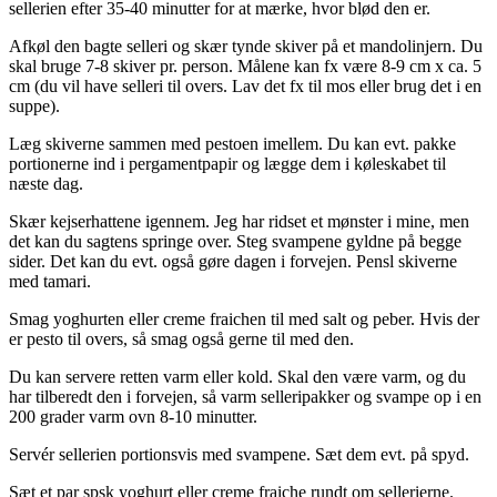
sellerien efter 35-40 minutter for at mærke, hvor blød den er.
Afkøl den bagte selleri og skær tynde skiver på et mandolinjern. Du
skal bruge 7-8 skiver pr. person. Målene kan fx være 8-9 cm x ca. 5
cm (du vil have selleri til overs. Lav det fx til mos eller brug det i en
suppe).
Læg skiverne sammen med pestoen imellem. Du kan evt. pakke
portionerne ind i pergamentpapir og lægge dem i køleskabet til
næste dag.
Skær kejserhattene igennem. Jeg har ridset et mønster i mine, men
det kan du sagtens springe over. Steg svampene gyldne på begge
sider. Det kan du evt. også gøre dagen i forvejen. Pensl skiverne
med tamari.
Smag yoghurten eller creme fraichen til med salt og peber. Hvis der
er pesto til overs, så smag også gerne til med den.
Du kan servere retten varm eller kold. Skal den være varm, og du
har tilberedt den i forvejen, så varm selleripakker og svampe op i en
200 grader varm ovn 8-10 minutter.
Servér sellerien portionsvis med svampene. Sæt dem evt. på spyd.
Sæt et par spsk yoghurt eller creme fraiche rundt om sellerierne.