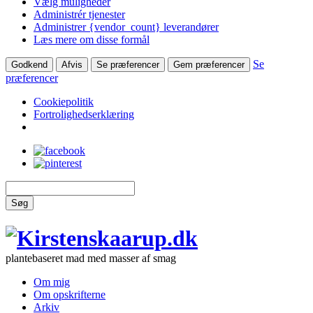
Vælg muligheder
Administrér tjenester
Administrer {vendor_count} leverandører
Læs mere om disse formål
Se
Godkend
Afvis
Se præferencer
Gem præferencer
præferencer
Cookiepolitik
Fortrolighedserklæring
Søg
plantebaseret mad med masser af smag
Om mig
Om opskrifterne
Arkiv