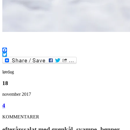
.
Facebook
Twitter
lørdag
18
november 2017
4
KOMMENTARER
efterårssalat med grønkål, svampe, bønner