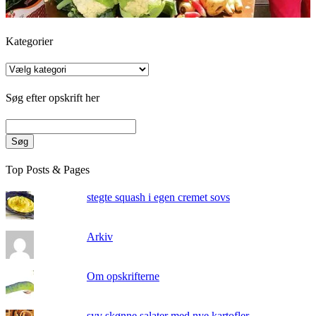
Kategorier
Kategorier
Søg efter opskrift her
Søg
Top Posts & Pages
stegte squash i egen cremet sovs
Arkiv
Om opskrifterne
syv skønne salater med nye kartofler