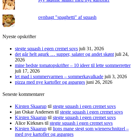
ovnbagt "spaghetti" af squash
Nyeste opskrifter
stegte squash i egen cremet sovs
juli 31, 2026
det går helt agurk … supper, salater og andet skønt
juli 24,
2026
mine bedste tomatopskrifter – 10 ideer til lette sommerretter
juli 17, 2026
let mad i sommervarmen – sommerkavalkade
juli 3, 2026
pizza med nye kartofler og asparges
juni 26, 2026
Seneste kommentarer
Kirsten Skaarup
til
stegte squash i egen cremet sovs
jan Oskar Andersen
til
stegte squash i egen cremet sovs
Kirsten Skaarup
til
stegte squash i egen cremet sovs
Alice Kirknæs
til
stegte squash i egen cremet sovs
Kirsten Skaarup
til
lions mane stegt som wienerschnitzel –
med nye kartofler og asparges