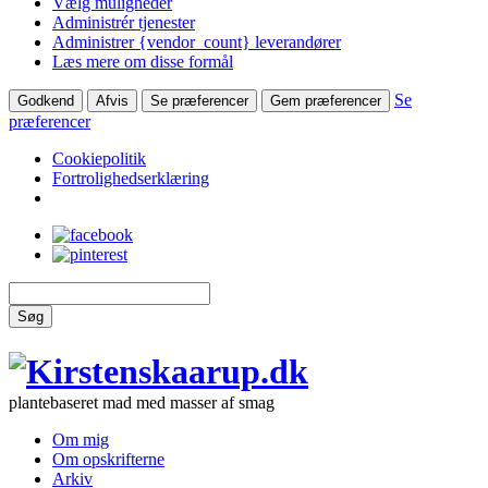
Vælg muligheder
Administrér tjenester
Administrer {vendor_count} leverandører
Læs mere om disse formål
Se
Godkend
Afvis
Se præferencer
Gem præferencer
præferencer
Cookiepolitik
Fortrolighedserklæring
Søg
plantebaseret mad med masser af smag
Om mig
Om opskrifterne
Arkiv