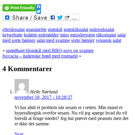
Facebook
Twitter
efterårssalat
granatæble
grønkål
grønkålssalat
gulerodssalat
kejserhatte
kulørte gulerødder
miso
misodressing
råkostsalat
salat
med sorte bønner
salat med svampe
sorte bønner
vegansk salat
«
sprødbagt blomkål med BBQ-sovs og svampe
foccacia – italienske brød med rosmarin
»
4 Kommentarer
Helle Nørlund
november 18, 2017 - 10:28:37
Vi har altid et problem når sesam er i retten. Min mand er
hyperallergisk overfor sesam. Nu vil jeg spørge hvad du vil
foreslå at bruge istedet? Jeg har prøvet med peanuts men det
er ikke det samme.
Svar