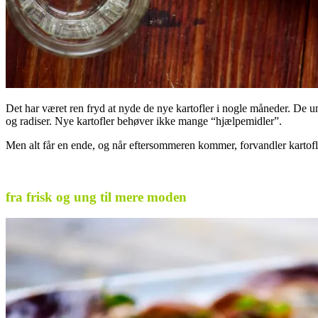
Det har været ren fryd at nyde de nye kartofler i nogle måneder. De u
og radiser. Nye kartofler behøver ikke mange “hjælpemidler”.
Men alt får en ende, og når eftersommeren kommer, forvandler kartofl
.
fra frisk og ung til mere moden