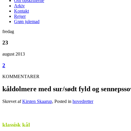
Om opskrifterne
Arkiv
Kontakt
Rejser
Grøn julemad
fredag
23
august 2013
2
KOMMENTARER
kåldolmere med sur/sødt fyld og sennepsso
Skrevet af
Kirsten Skaarup
, Posted in
hovedretter
klassisk kål