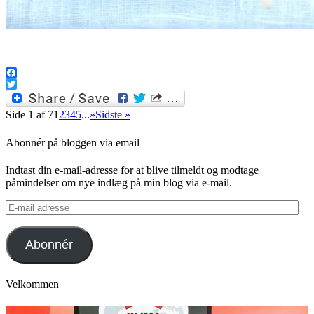
Facebook
Twitter
Side 1 af 7
1
2
3
4
5
...
»
Sidste »
Abonnér på bloggen via email
Indtast din e-mail-adresse for at blive tilmeldt og modtage
påmindelser om nye indlæg på min blog via e-mail.
E-
mail
adresse
Abonnér
Velkommen