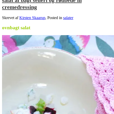
salat af bagt selleri og rødbede m
cremedressing
Skrevet af
Kirsten Skaarup
, Posted in
salater
ovnbagt salat