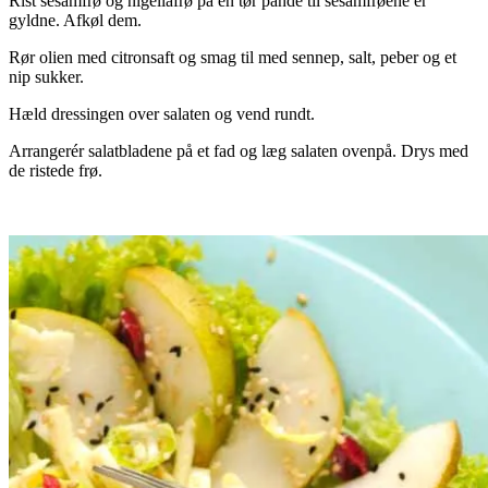
Rist sesamfrø og nigellafrø på en tør pande til sesamfrøene er
gyldne. Afkøl dem.
Rør olien med citronsaft og smag til med sennep, salt, peber og et
nip sukker.
Hæld dressingen over salaten og vend rundt.
Arrangerér salatbladene på et fad og læg salaten ovenpå. Drys med
de ristede frø.