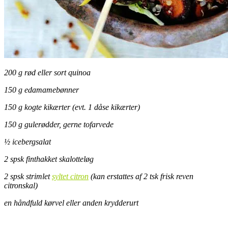
200 g rød eller sort quinoa
150 g edamamebønner
150 g kogte kikærter (evt. 1 dåse kikærter)
150 g gulerødder, gerne tofarvede
½ icebergsalat
2 spsk finthakket skalotteløg
2 spsk strimlet
syltet citron
(kan erstattes af 2 tsk frisk reven
citronskal)
en håndfuld kørvel eller anden krydderurt