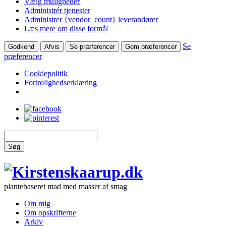
Vælg muligheder
Administrér tjenester
Administrer {vendor_count} leverandører
Læs mere om disse formål
Se
Godkend
Afvis
Se præferencer
Gem præferencer
præferencer
Cookiepolitik
Fortrolighedserklæring
Søg
plantebaseret mad med masser af smag
Om mig
Om opskrifterne
Arkiv