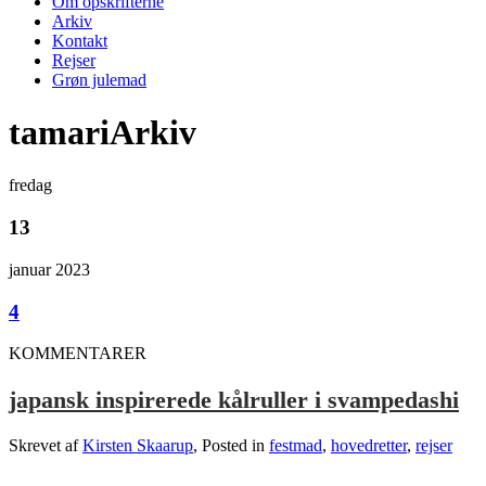
Om opskrifterne
Arkiv
Kontakt
Rejser
Grøn julemad
tamariArkiv
fredag
13
januar 2023
4
KOMMENTARER
japansk inspirerede kålruller i svampedashi
Skrevet af
Kirsten Skaarup
, Posted in
festmad
,
hovedretter
,
rejser
.