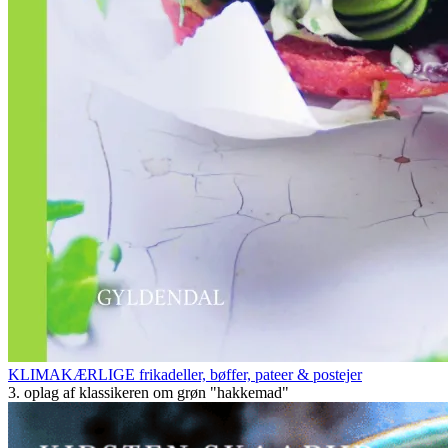
KLIMAKÆRLIGE frikadeller, bøffer, pateer & postejer
3. oplag af klassikeren om grøn "hakkemad"