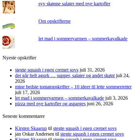
syv skønne salater med nye kartofler
Om opskrifterne
let mad i sommervarmen – sommerkavalkade
Nyeste opskrifter
stegte squash i egen cremet sovs
juli 31, 2026
det går helt agurk … supper, salater og andet skønt
juli 24,
2026
mine bedste tomatopskrifter – 10 ideer til lette sommerretter
juli 17, 2026
let mad i sommervarmen – sommerkavalkade
juli 3, 2026
pizza med nye kartofler og asparges
juni 26, 2026
Seneste kommentarer
Kirsten Skaarup
til
stegte squash i egen cremet sovs
jan Oskar Andersen
til
stegte squash i egen cremet sovs
Kirsten Skaarup
til
stegte squash i egen cremet sovs