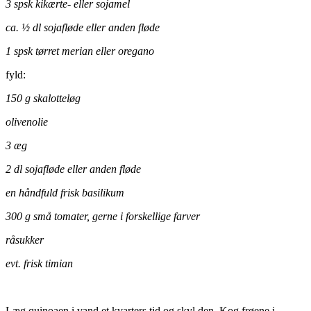
3 spsk kikærte- eller sojamel
ca. ½ dl sojafløde eller anden fløde
1 spsk tørret merian eller oregano
fyld:
150 g skalotteløg
olivenolie
3 æg
2 dl sojafløde eller anden fløde
en håndfuld frisk basilikum
300 g små tomater, gerne i forskellige farver
råsukker
evt. frisk timian
Læg quinoaen i vand et kvarters tid og skyl den. Kog frøene i