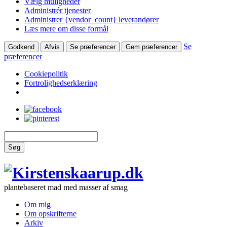
Vælg muligheder
Administrér tjenester
Administrer {vendor_count} leverandører
Læs mere om disse formål
Se
Godkend
Afvis
Se præferencer
Gem præferencer
præferencer
Cookiepolitik
Fortrolighedserklæring
Søg
plantebaseret mad med masser af smag
Om mig
Om opskrifterne
Arkiv