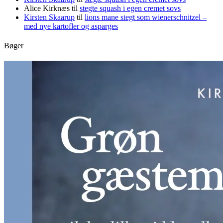
Alice Kirknæs
til
stegte squash i egen cremet sovs
Kirsten Skaarup
til
lions mane stegt som wienerschnitzel –
med nye kartofler og asparges
Bøger