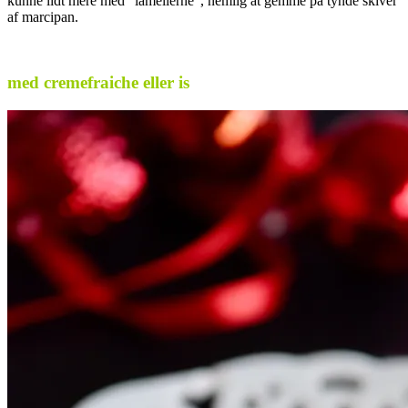
kunne lidt mere med “lamellerne”, nemlig at gemme på tynde skiver
af marcipan.
.
med cremefraiche eller is