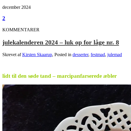
december 2024
2
KOMMENTARER
julekalenderen 2024 – luk op for låge nr. 8
Skrevet af
Kirsten Skaarup
, Posted in
desserter
,
festmad
,
julemad
.
lidt til den søde tand – marcipanfarserede æbler