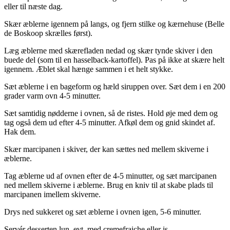
eller til næste dag.
Skær æblerne igennem på langs, og fjern stilke og kærnehuse (Belle
de Boskoop skrælles først).
Læg æblerne med skærefladen nedad og skær tynde skiver i den
buede del (som til en hasselback-kartoffel). Pas på ikke at skære helt
igennem. Æblet skal hænge sammen i et helt stykke.
Sæt æblerne i en bageform og hæld siruppen over. Sæt dem i en 200
grader varm ovn 4-5 minutter.
Sæt samtidig nødderne i ovnen, så de ristes. Hold øje med dem og
tag også dem ud efter 4-5 minutter. Afkøl dem og gnid skindet af.
Hak dem.
Skær marcipanen i skiver, der kan sættes ned mellem skiverne i
æblerne.
Tag æblerne ud af ovnen efter de 4-5 minutter, og sæt marcipanen
ned mellem skiverne i æblerne. Brug en kniv til at skabe plads til
marcipanen imellem skiverne.
Drys ned sukkeret og sæt æblerne i ovnen igen, 5-6 minutter.
Servér desserten lun, evt. med cremefraiche eller is.