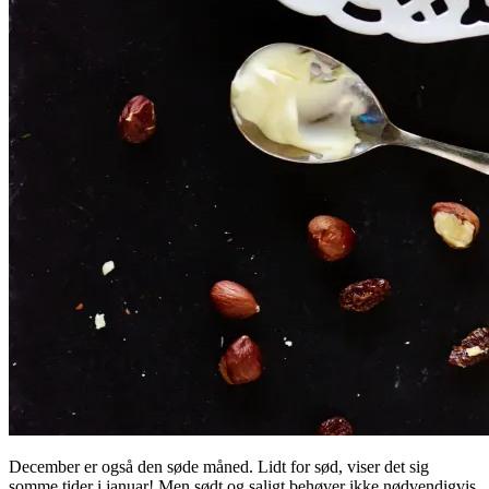
December er også den søde måned. Lidt for sød, viser det sig
somme tider i januar! Men sødt og saligt behøver ikke nødvendigvis