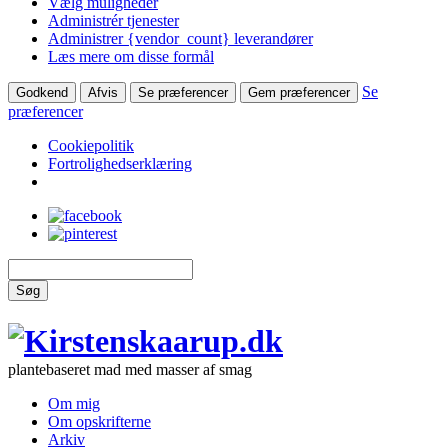
Vælg muligheder
Administrér tjenester
Administrer {vendor_count} leverandører
Læs mere om disse formål
Se
Godkend
Afvis
Se præferencer
Gem præferencer
præferencer
Cookiepolitik
Fortrolighedserklæring
Søg
plantebaseret mad med masser af smag
Om mig
Om opskrifterne
Arkiv