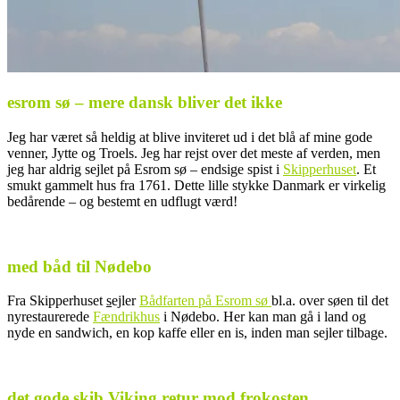
esrom sø – mere dansk bliver det ikke
Jeg har været så heldig at blive inviteret ud i det blå af mine gode
venner, Jytte og Troels. Jeg har rejst over det meste af verden, men
jeg har aldrig sejlet på Esrom sø – endsige spist i
Skipperhuset
. Et
smukt gammelt hus fra 1761. Dette lille stykke Danmark er virkelig
bedårende – og bestemt en udflugt værd!
.
med båd til Nødebo
Fra Skipperhuset
s
ejler
Bådfarten på Esrom sø
bl.a. over søen til det
nyrestaurerede
Fændrikhus
i Nødebo. Her kan man gå i land og
nyde en sandwich, en kop kaffe eller en is, inden man sejler tilbage.
.
det gode skib Viking retur mod frokosten