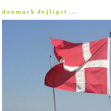
d a n m a r k d e j l i g s t . . .