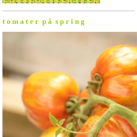
t o m a t e r p å s p r i n g