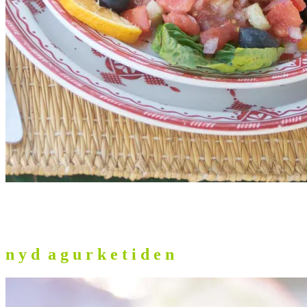
n y d a g u r k e t i d e n