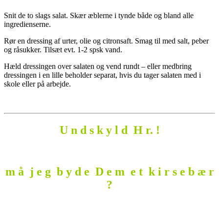
Snit de to slags salat. Skær æblerne i tynde både og bland alle
ingredienserne.
Rør en dressing af urter, olie og citronsaft. Smag til med salt, peber
og råsukker. Tilsæt evt. 1-2 spsk vand.
Hæld dressingen over salaten og vend rundt – eller medbring
dressingen i en lille beholder separat, hvis du tager salaten med i
skole eller på arbejde.
U n d s k y l d H r. !
m å j e g b y d e D e m e t k i r s e b æ r
?
.