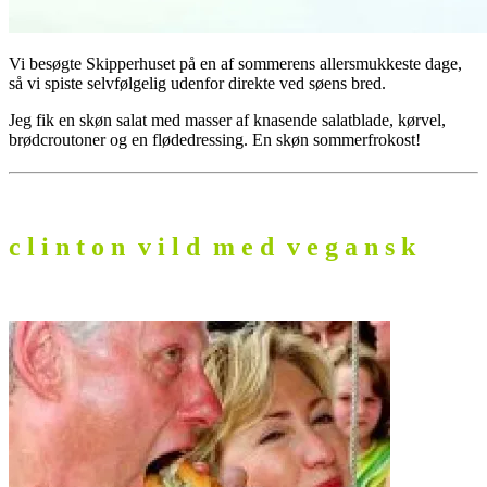
Vi besøgte Skipperhuset på en af sommerens allersmukkeste dage,
så vi spiste selvfølgelig udenfor direkte ved søens bred.
Jeg fik en skøn salat med masser af knasende salatblade, kørvel,
brødcroutoner og en flødedressing. En skøn sommerfrokost!
c l i n t o n v i l d m e d v e g a n s k
.