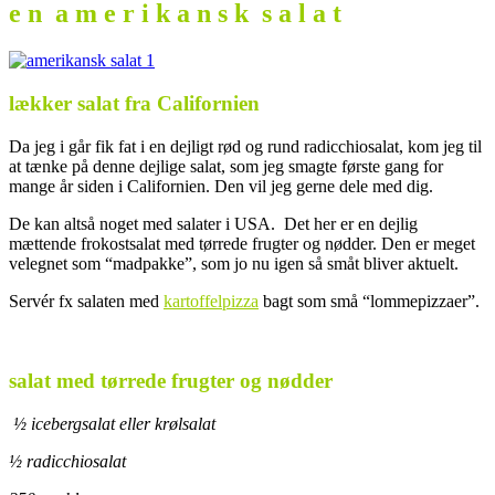
e n a m e r i k a n s k s a l a t
lækker salat fra Californien
Da jeg i går fik fat i en dejligt rød og rund radicchiosalat, kom jeg til
at tænke på denne dejlige salat, som jeg smagte første gang for
mange år siden i Californien. Den vil jeg gerne dele med dig.
De kan altså noget med salater i USA. Det her er en dejlig
mættende frokostsalat med tørrede frugter og nødder. Den er meget
velegnet som “madpakke”, som jo nu igen så småt bliver aktuelt.
Servér fx salaten med
kartoffelpizza
bagt som små “lommepizzaer”.
.
salat med tørrede frugter og nødder
½ icebergsalat eller krølsalat
½ radicchiosalat