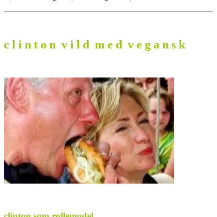
c l i n t o n v i l d m e d v e g a n s k
.
clinton som rollemodel