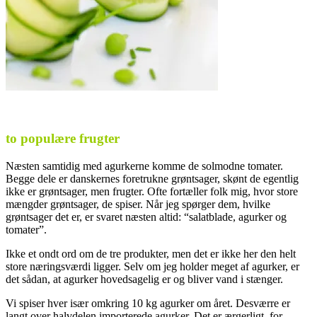
to populære frugter
Næsten samtidig med agurkerne komme de solmodne tomater.
Begge dele er danskernes foretrukne grøntsager, skønt de egentlig
ikke er grøntsager, men frugter. Ofte fortæller folk mig, hvor store
mængder grøntsager, de spiser. Når jeg spørger dem, hvilke
grøntsager det er, er svaret næsten altid: “salatblade, agurker og
tomater”.
Ikke et ondt ord om de tre produkter, men det er ikke her den helt
store næringsværdi ligger. Selv om jeg holder meget af agurker, er
det sådan, at agurker hovedsagelig er og bliver vand i stænger.
Vi spiser hver især omkring 10 kg agurker om året. Desværre er
langt over halvdelen importerede agurker. Det er ærgerligt, for