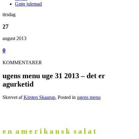
Grøn julemad
tirsdag
27
august 2013
0
KOMMENTARER
ugens menu uge 31 2013 – det er
agurketid
Skrevet af
Kirsten Skaarup
, Posted in
ugens menu
e n a m e r i k a n s k s a l a t