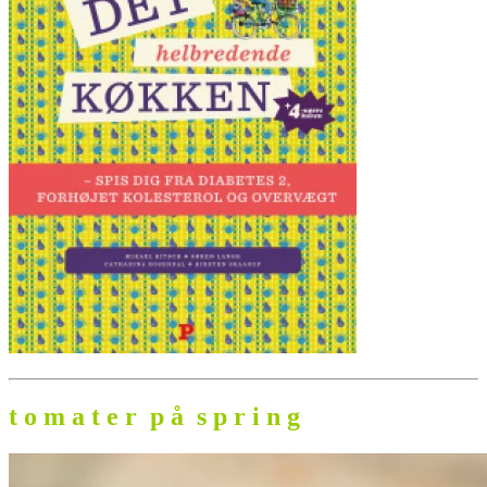
t o m a t e r p å s p r i n g