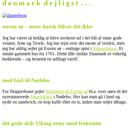
d a n m a r k d e j l i g s t . . .
esrom sø – mere dansk bliver det ikke
Jeg har været så heldig at blive inviteret ud i det blå af mine gode
venner, Jytte og Troels. Jeg har rejst over det meste af verden, men
jeg har aldrig sejlet på Esrom sø – endsige spist i
Skipperhuset
. Et
smukt gammelt hus fra 1761. Dette lille stykke Danmark er virkelig
bedårende – og bestemt en udflugt værd!
.
med båd til Nødebo
Fra Skipperhuset
s
ejler
Bådfarten på Esrom sø
bl.a. over søen til det
nyrestaurerede
Fændrikhus
i Nødebo. Her kan man gå i land og
nyde en sandwich, en kop kaffe eller en is, inden man sejler tilbage.
.
det gode skib Viking retur mod frokosten