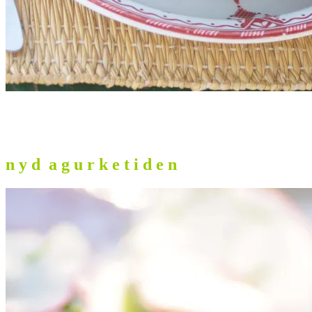
n y d a g u r k e t i d e n