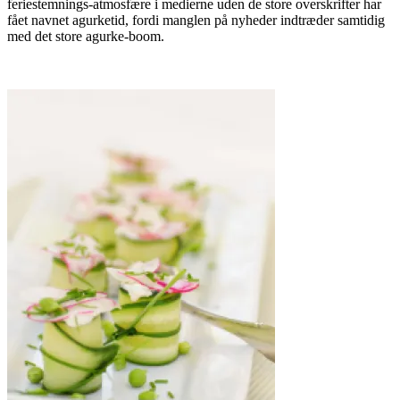
feriestemnings-atmosfære i medierne uden de store overskrifter har
fået navnet agurketid, fordi manglen på nyheder indtræder samtidig
med det store agurke-boom.