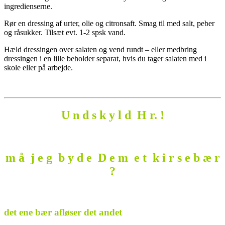
ingredienserne.
Rør en dressing af urter, olie og citronsaft. Smag til med salt, peber
og råsukker. Tilsæt evt. 1-2 spsk vand.
Hæld dressingen over salaten og vend rundt – eller medbring
dressingen i en lille beholder separat, hvis du tager salaten med i
skole eller på arbejde.
U n d s k y l d H r. !
m å j e g b y d e D e m e t k i r s e b æ r
?
.
det ene bær afløser det andet