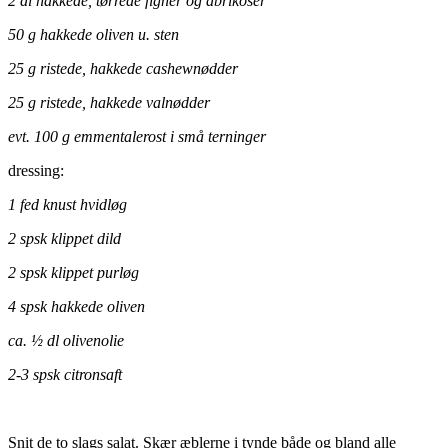
2 dl hakkede, tørrede figner og abrikoser
50 g hakkede oliven u. sten
25 g ristede, hakkede cashewnødder
25 g ristede, hakkede valnødder
evt. 100 g emmentalerost i små terninger
dressing:
1 fed knust hvidløg
2 spsk klippet dild
2 spsk klippet purløg
4 spsk hakkede oliven
ca. ½ dl olivenolie
2-3 spsk citronsaft
Snit de to slags salat. Skær æblerne i tynde både og bland alle