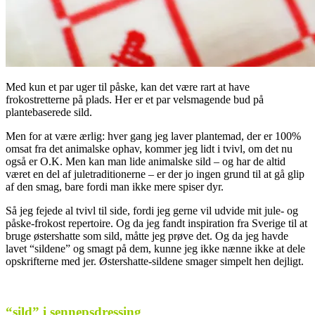
Med kun et par uger til påske, kan det være rart at have
frokostretterne på plads. Her er et par velsmagende bud på
plantebaserede sild.
Men for at være ærlig: hver gang jeg laver plantemad, der er 100%
omsat fra det animalske ophav, kommer jeg lidt i tvivl, om det nu
også er O.K. Men kan man lide animalske sild – og har de altid
været en del af juletraditionerne – er der jo ingen grund til at gå glip
af den smag, bare fordi man ikke mere spiser dyr.
Så jeg fejede al tvivl til side, fordi jeg gerne vil udvide mit jule- og
påske-frokost repertoire. Og da jeg fandt inspiration fra Sverige til at
bruge østershatte som sild, måtte jeg prøve det. Og da jeg havde
lavet “sildene” og smagt på dem, kunne jeg ikke nænne ikke at dele
opskrifterne med jer. Østershatte-sildene smager simpelt hen dejligt.
.
“sild” i sennepsdressing