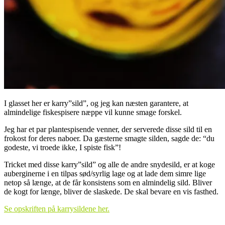
I glasset her er karry”sild”, og jeg kan næsten garantere, at
almindelige fiskespisere næppe vil kunne smage forskel.
Jeg har et par plantespisende venner, der serverede disse sild til en
frokost for deres naboer. Da gæsterne smagte silden, sagde de: “du
godeste, vi troede ikke, I spiste fisk”!
Tricket med disse karry”sild” og alle de andre snydesild, er at koge
auberginerne i en tilpas sød/syrlig lage og at lade dem simre lige
netop så længe, at de får konsistens som en almindelig sild. Bliver
de kogt for længe, bliver de slaskede. De skal bevare en vis fasthed.
Se opskriften på karrysildene her.