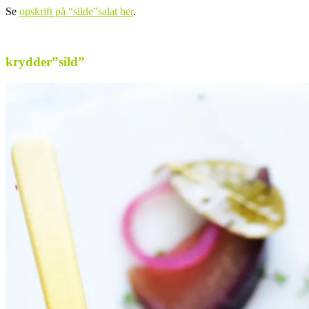
Se
opskrift på “silde”salat her
.
–
krydder”sild”