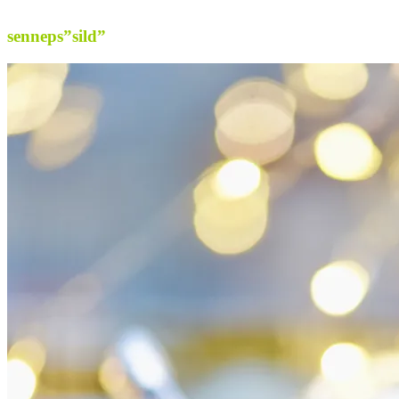
.
senneps”sild”