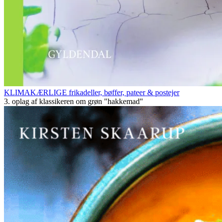
KLIMAKÆRLIGE frikadeller, bøffer, pateer & postejer
3. oplag af klassikeren om grøn "hakkemad"