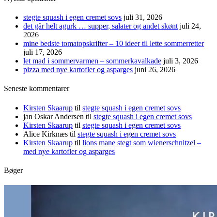
stegte squash i egen cremet sovs
juli 31, 2026
det går helt agurk … supper, salater og andet skønt
juli 24,
2026
mine bedste tomatopskrifter – 10 ideer til lette sommerretter
juli 17, 2026
let mad i sommervarmen – sommerkavalkade
juli 3, 2026
pizza med nye kartofler og asparges
juni 26, 2026
Seneste kommentarer
Kirsten Skaarup
til
stegte squash i egen cremet sovs
jan Oskar Andersen
til
stegte squash i egen cremet sovs
Kirsten Skaarup
til
stegte squash i egen cremet sovs
Alice Kirknæs
til
stegte squash i egen cremet sovs
Kirsten Skaarup
til
lions mane stegt som wienerschnitzel –
med nye kartofler og asparges
Bøger